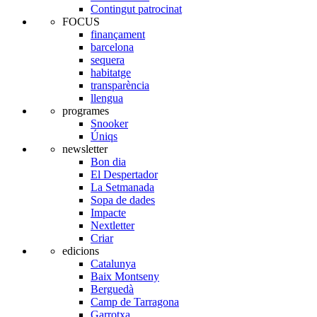
Contingut patrocinat
FOCUS
finançament
barcelona
sequera
habitatge
transparència
llengua
programes
Snooker
Úniqs
newsletter
Bon dia
El Despertador
La Setmanada
Sopa de dades
Impacte
Nextletter
Criar
edicions
Catalunya
Baix Montseny
Berguedà
Camp de Tarragona
Garrotxa