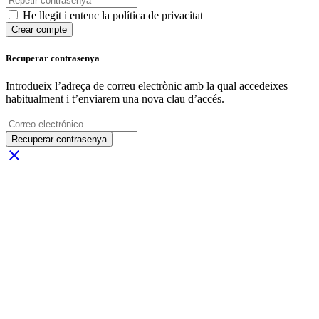
He llegit i entenc la política de privacitat
Crear compte
Recuperar contrasenya
Introdueix l’adreça de correu electrònic amb la qual accedeixes
habitualment i t’enviarem una nova clau d’accés.
Recuperar contrasenya
close