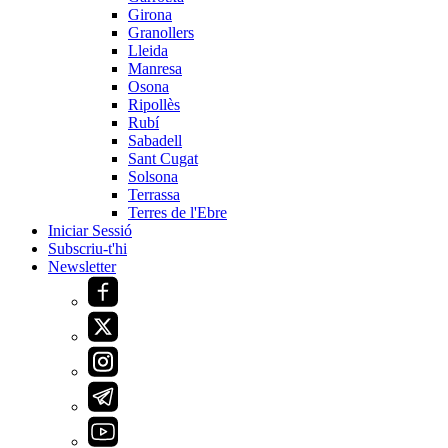
Girona
Granollers
Lleida
Manresa
Osona
Ripollès
Rubí
Sabadell
Sant Cugat
Solsona
Terrassa
Terres de l'Ebre
Iniciar Sessió
Subscriu-t'hi
Newsletter