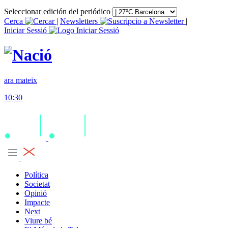
Seleccionar edición del periódico
Cerca
|
Newsletters
|
Iniciar Sessió
ara mateix
10:30
Política
Societat
Opinió
Impacte
Next
Viure bé