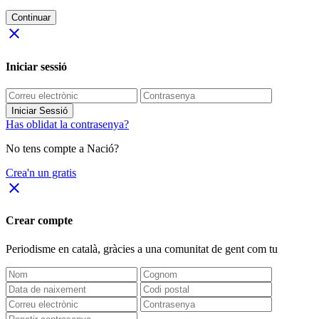
Continuar
close
Iniciar sessió
Iniciar Sessió
Has oblidat la contrasenya?
No tens compte a Nació?
Crea'n un gratis
close
Crear compte
Periodisme
en català
, gràcies a una comunitat de gent com tu