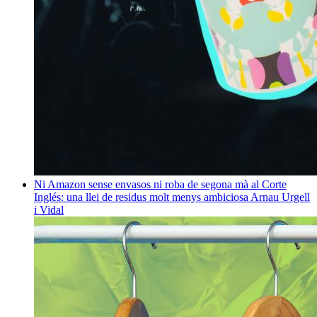
Ni Amazon sense envasos ni roba de segona mà al Corte
Inglés: una llei de residus molt menys ambiciosa
Arnau Urgell
i Vidal