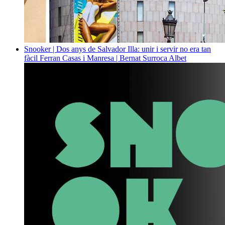
Snooker | Dos anys de Salvador Illa: unir i servir no era tan
fàcil
Ferran Casas i Manresa | Bernat Surroca Albet