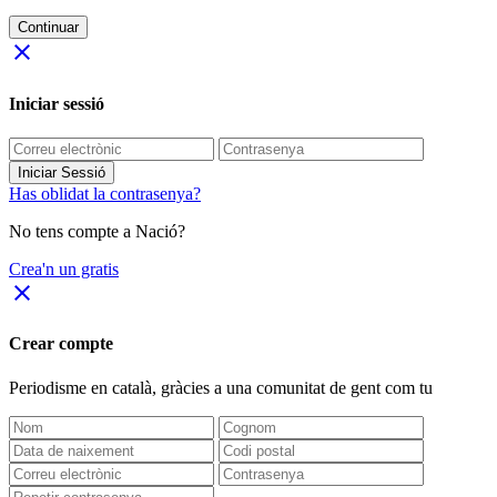
Continuar
close
Iniciar sessió
Iniciar Sessió
Has oblidat la contrasenya?
No tens compte a Nació?
Crea'n un gratis
close
Crear compte
Periodisme
en català
, gràcies a una comunitat de gent com tu