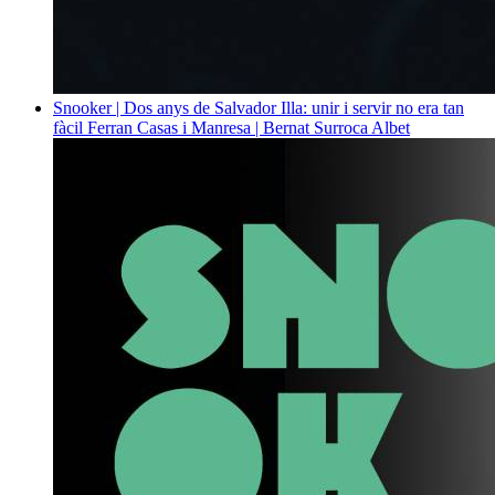
Snooker | Dos anys de Salvador Illa: unir i servir no era tan
fàcil
Ferran Casas i Manresa | Bernat Surroca Albet