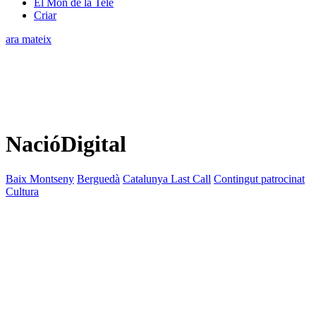
El Món de la Tele
Criar
ara mateix
NacióDigital
Baix Montseny
Berguedà
Catalunya Last Call
Contingut patrocinat
Cultura