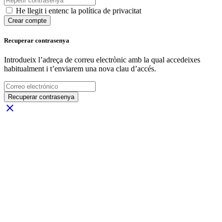
He llegit i entenc la política de privacitat
Crear compte
Recuperar contrasenya
Introdueix l’adreça de correu electrònic amb la qual accedeixes
habitualment i t’enviarem una nova clau d’accés.
Recuperar contrasenya
close