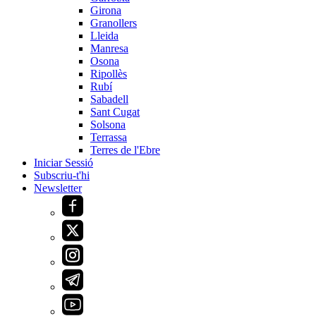
Girona
Granollers
Lleida
Manresa
Osona
Ripollès
Rubí
Sabadell
Sant Cugat
Solsona
Terrassa
Terres de l'Ebre
Iniciar Sessió
Subscriu-t'hi
Newsletter