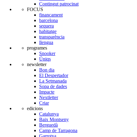
Contingut patrocinat
FOCUS
finançament
barcelona
sequera
habitatge
transparència
llengua
programes
Snooker
Úniqs
newsletter
Bon dia
El Despertador
La Setmanada
Sopa de dades
Impacte
Nextletter
Criar
edicions
Catalunya
Baix Montseny
Berguedà
Camp de Tarragona
Garrotxa