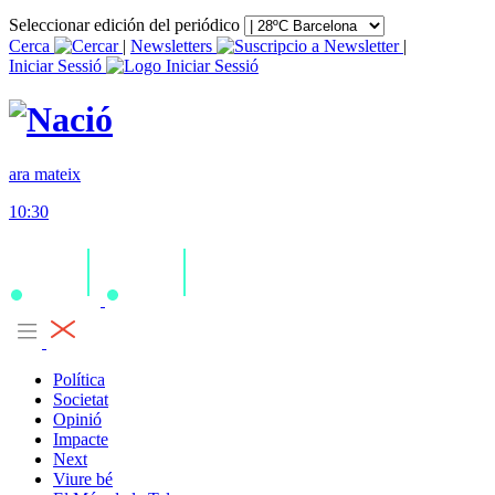
Seleccionar edición del periódico
Cerca
|
Newsletters
|
Iniciar Sessió
ara mateix
10:30
Política
Societat
Opinió
Impacte
Next
Viure bé