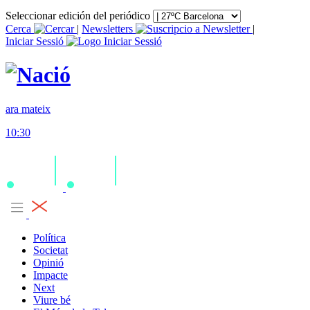
Seleccionar edición del periódico
Cerca
|
Newsletters
|
Iniciar Sessió
ara mateix
10:30
Política
Societat
Opinió
Impacte
Next
Viure bé