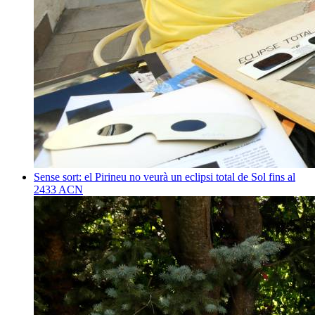
Sense sort: el Pirineu no veurà un eclipsi total de Sol fins al
2433
ACN