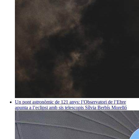
Un pont astronòmic de 121 anys: l’Observatori de l’Ebre
apunta a l’eclipsi amb sis telescopis
Sílvia Berbís Morelló