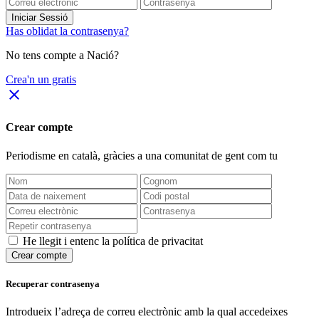
Iniciar Sessió
Has oblidat la contrasenya?
No tens compte a Nació?
Crea'n un gratis
close
Crear compte
Periodisme
en català
, gràcies a una comunitat de gent com tu
He llegit i entenc la política de privacitat
Crear compte
Recuperar contrasenya
Introdueix l’adreça de correu electrònic amb la qual accedeixes