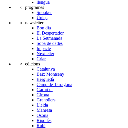
llengua
programes
Snooker
Úniqs
newsletter
Bon dia
El Despertador
La Setmanada
Sopa de dades
Impacte
Nextletter
Criar
edicions
Catalunya
Baix Montseny
Berguedà
Camp de Tarragona
Garrotxa
Girona
Granollers
Lleida
Manresa
Osona
Ripollès
Rubí