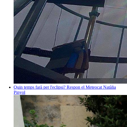
Quin temps farà per l'eclipsi? Respon el Meteocat
Natàlia
Pinyol