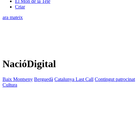
El Món de la Tele
Criar
ara mateix
NacióDigital
Baix Montseny
Berguedà
Catalunya Last Call
Contingut patrocinat
Cultura