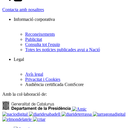
Contacta amb nosaltres
Informació corporativa
Reconeixements
Publicitat
Consulta tot l'equip
Totes les notícies publicades avui a Nació
Legal
Avís legal
Privacitat i Cookies
Audiència certificada ComScore
Amb la col·laboració de: