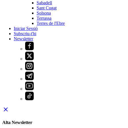
Sabadell
Sant Cugat
Solsona
Terrassa
Terres de l'Ebre
Iniciar Sessió
Subscriu-t'hi
Newsletter
close
Alta Newsletter