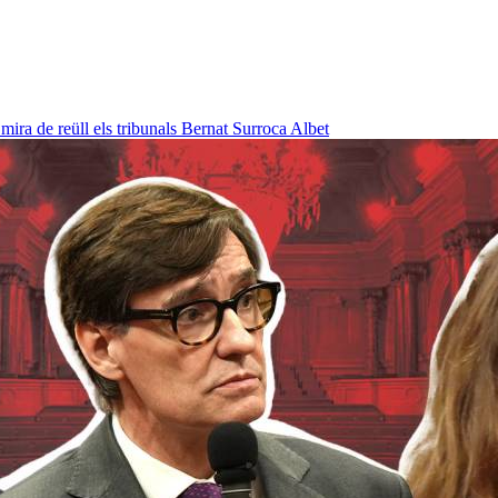
ra de reüll els tribunals
Bernat Surroca Albet