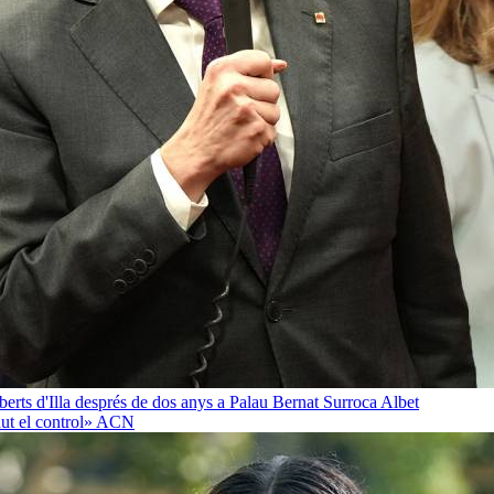
oberts d'Illa després de dos anys a Palau
Bernat Surroca Albet
ut el control»
ACN