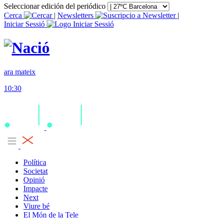
Seleccionar edición del periódico
Cerca
|
Newsletters
|
Iniciar Sessió
ara mateix
10:30
Política
Societat
Opinió
Impacte
Next
Viure bé
El Món de la Tele