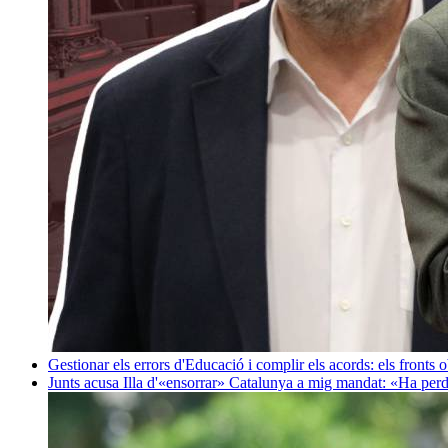
Gestionar els errors d'Educació i complir els acords: els fronts 
Junts acusa Illa d'«ensorrar» Catalunya a mig mandat: «Ha perd