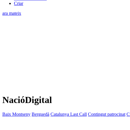
Criar
ara mateix
NacióDigital
Baix Montseny
Berguedà
Catalunya Last Call
Contingut patrocinat
C