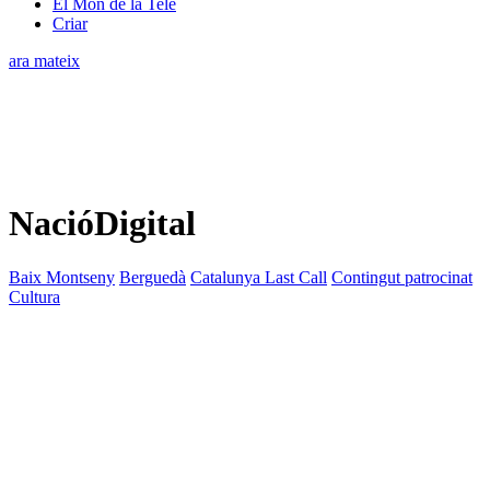
El Món de la Tele
Criar
ara mateix
NacióDigital
Baix Montseny
Berguedà
Catalunya Last Call
Contingut patrocinat
Cultura