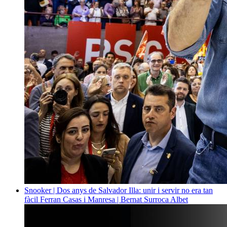
Snooker | Dos anys de Salvador Illa: unir i servir no era tan
fàcil
Ferran Casas i Manresa | Bernat Surroca Albet