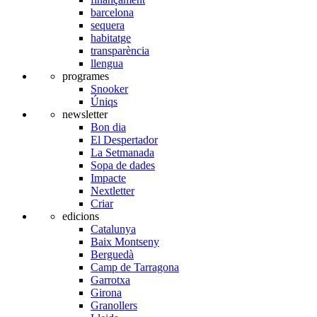
barcelona
sequera
habitatge
transparència
llengua
programes
Snooker
Úniqs
newsletter
Bon dia
El Despertador
La Setmanada
Sopa de dades
Impacte
Nextletter
Criar
edicions
Catalunya
Baix Montseny
Berguedà
Camp de Tarragona
Garrotxa
Girona
Granollers