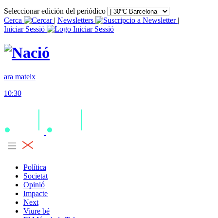
Seleccionar edición del periódico
Cerca
|
Newsletters
|
Iniciar Sessió
ara mateix
10:30
Política
Societat
Opinió
Impacte
Next
Viure bé