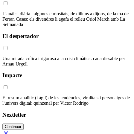
L’anàlisi diària i algunes curiositats, de dilluns a dijous, de la mà de
Ferran Casas; els divendres li agafa el relleu Oriol March amb La
Setmanada
El despertador
Una mirada crítica i rigorosa a la crisi climàtica: cada dissabte per
Arnau Urgell
Impacte
El resum analític (i àgil) de les tendències, viralitats i personatges de
l'univers digital; quinzenal per Victor Rodrigo
Nextletter
Continuar
close