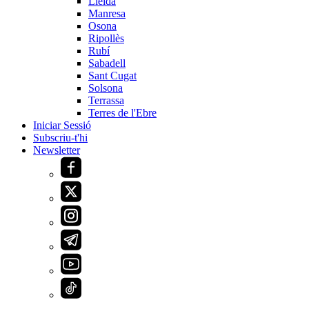
Lleida
Manresa
Osona
Ripollès
Rubí
Sabadell
Sant Cugat
Solsona
Terrassa
Terres de l'Ebre
Iniciar Sessió
Subscriu-t'hi
Newsletter