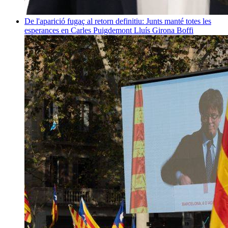
De l'aparició fugaç al retorn definitiu: Junts manté totes les
esperances en Carles Puigdemont
Lluís Girona Boffi