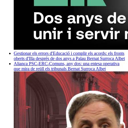
Gestionar els errors d'Educació i complir els acords: els fronts
oberts d'Illa després de dos anys a Palau
Bernat Surroca Albet
Aliança PSC-ERC-Comuns, any dos: una entesa operativa
que mira de reüll els tribunals
Bernat Surroca Albet