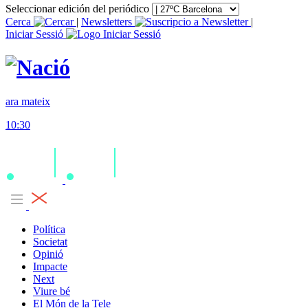
Seleccionar edición del periódico
Cerca
|
Newsletters
|
Iniciar Sessió
ara mateix
10:30
Política
Societat
Opinió
Impacte
Next
Viure bé
El Món de la Tele