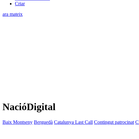
Criar
ara mateix
NacióDigital
Baix Montseny
Berguedà
Catalunya Last Call
Contingut patrocinat
C