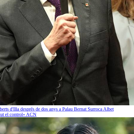
oberts d'Illa després de dos anys a Palau
Bernat Surroca Albet
ut el control»
ACN