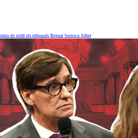
ra de reüll els tribunals
Bernat Surroca Albet