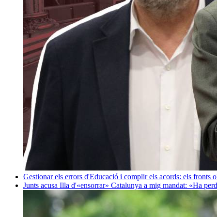
Gestionar els errors d'Educació i complir els acords: els fronts 
Junts acusa Illa d'«ensorrar» Catalunya a mig mandat: «Ha perd