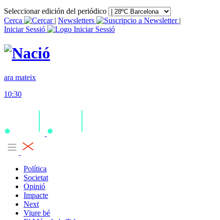
Seleccionar edición del periódico
Cerca
|
Newsletters
|
Iniciar Sessió
ara mateix
10:30
Política
Societat
Opinió
Impacte
Next
Viure bé