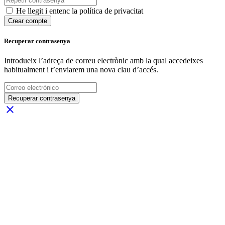
He llegit i entenc la política de privacitat
Crear compte
Recuperar contrasenya
Introdueix l’adreça de correu electrònic amb la qual accedeixes
habitualment i t’enviarem una nova clau d’accés.
Recuperar contrasenya
close