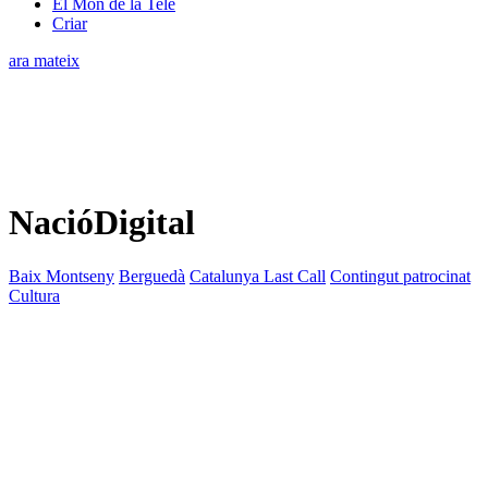
El Món de la Tele
Criar
ara mateix
NacióDigital
Baix Montseny
Berguedà
Catalunya Last Call
Contingut patrocinat
Cultura