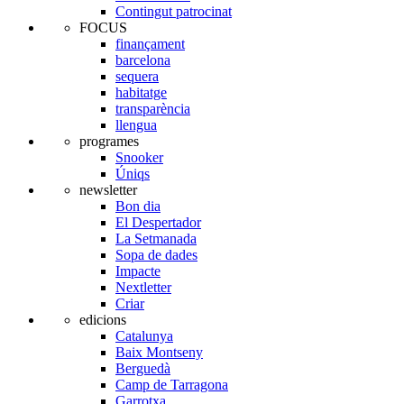
Contingut patrocinat
FOCUS
finançament
barcelona
sequera
habitatge
transparència
llengua
programes
Snooker
Úniqs
newsletter
Bon dia
El Despertador
La Setmanada
Sopa de dades
Impacte
Nextletter
Criar
edicions
Catalunya
Baix Montseny
Berguedà
Camp de Tarragona
Garrotxa