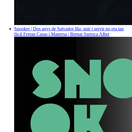
Snooker | Dos anys de Salvador Illa: unir i servir no era tan
fàcil
Ferran Casas i Manresa | Bernat Surroca Albet