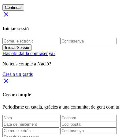
Continuar
close
Iniciar sessió
Iniciar Sessió
Has oblidat la contrasenya?
No tens compte a Nació?
Crea'n un gratis
close
Crear compte
Periodisme
en català
, gràcies a una comunitat de gent com tu