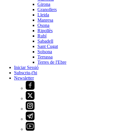
Girona
Granollers
Lleida
Manresa
Osona
Ripollès
Rubí
Sabadell
Sant Cugat
Solsona
Terrassa
Terres de l'Ebre
Iniciar Sessió
Subscriu-t'hi
Newsletter