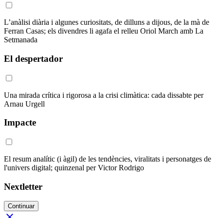
L’anàlisi diària i algunes curiositats, de dilluns a dijous, de la mà de
Ferran Casas; els divendres li agafa el relleu Oriol March amb La
Setmanada
El despertador
Una mirada crítica i rigorosa a la crisi climàtica: cada dissabte per
Arnau Urgell
Impacte
El resum analític (i àgil) de les tendències, viralitats i personatges de
l'univers digital; quinzenal per Victor Rodrigo
Nextletter
Continuar
close