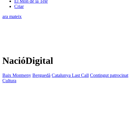
El Món de la Tele
Criar
ara mateix
NacióDigital
Baix Montseny
Berguedà
Catalunya Last Call
Contingut patrocinat
Cultura