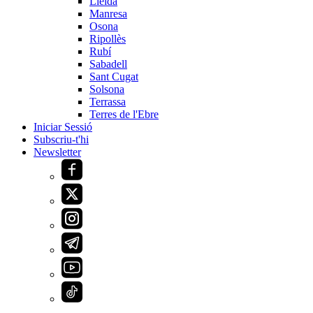
Lleida
Manresa
Osona
Ripollès
Rubí
Sabadell
Sant Cugat
Solsona
Terrassa
Terres de l'Ebre
Iniciar Sessió
Subscriu-t'hi
Newsletter