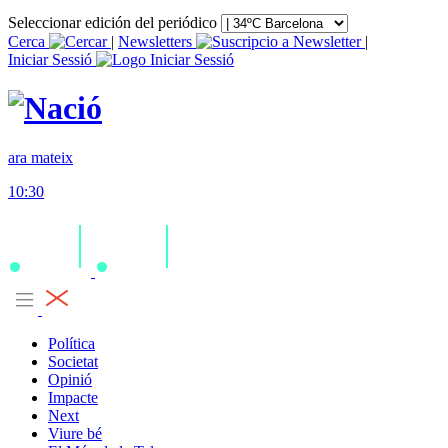
Seleccionar edición del periódico
Cerca
|
Newsletters
|
Iniciar Sessió
ara mateix
10:30
Política
Societat
Opinió
Impacte
Next
Viure bé