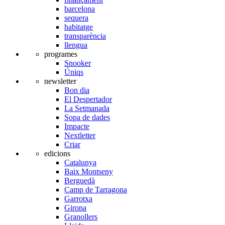
barcelona
sequera
habitatge
transparència
llengua
programes
Snooker
Úniqs
newsletter
Bon dia
El Despertador
La Setmanada
Sopa de dades
Impacte
Nextletter
Criar
edicions
Catalunya
Baix Montseny
Berguedà
Camp de Tarragona
Garrotxa
Girona
Granollers