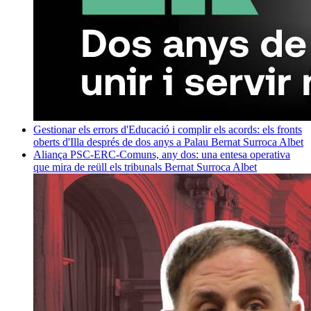
Gestionar els errors d'Educació i complir els acords: els fronts
oberts d'Illa després de dos anys a Palau
Bernat Surroca Albet
Aliança PSC-ERC-Comuns, any dos: una entesa operativa
que mira de reüll els tribunals
Bernat Surroca Albet