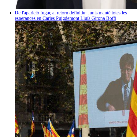
De l'aparició fugaç al retorn definitiu: Junts manté totes les
esperances en Carles Puigdemont
Lluís Girona Boffi