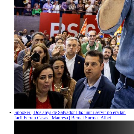
Snooker | Dos anys de Salvador Illa: unir i servir no era tan
fàcil
Ferran Casas i Manresa | Bernat Surroca Albet