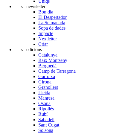
Úniqs
newsletter
Bon dia
El Despertador
La Setmanada
Sopa de dades
Impacte
Nextletter
Criar
edicions
Catalunya
Baix Montseny
Berguedà
Camp de Tarragona
Garrotxa
Girona
Granollers
Lleida
Manresa
Osona
Ripollès
Rubí
Sabadell
Sant Cugat
Solsona