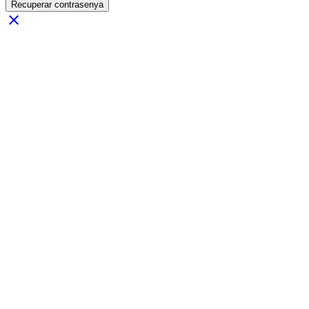
Recuperar contrasenya
close