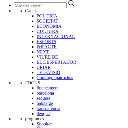
Canals
POLíTICA
SOCIETAT
ECONOMIA
CULTURA
INTERNACIONAL
ESPORTS
IMPACTE
NEXT
VIURE BE
EL DESPERTADOR
CRIAR
TELEVISIÓ
Contingut patrocinat
FOCUS
finançament
barcelona
sequera
habitatge
transparència
llengua
programes
Snooker