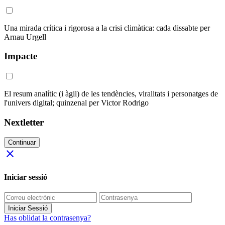
Una mirada crítica i rigorosa a la crisi climàtica: cada dissabte per
Arnau Urgell
Impacte
El resum analític (i àgil) de les tendències, viralitats i personatges de
l'univers digital; quinzenal per Victor Rodrigo
Nextletter
Continuar
close
Iniciar sessió
Iniciar Sessió
Has oblidat la contrasenya?