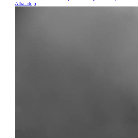
Albaladejo