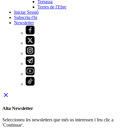
Terrassa
Terres de l'Ebre
Iniciar Sessió
Subscriu-t'hi
Newsletter
close
Alta Newsletter
Seleccioneu les newsletters que més us interessen i feu clic a
'Continuar'.