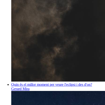
Quin és el millor moment per veure l'eclipsi i des d'on?
Gerard Mira