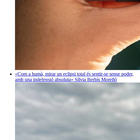
«Com a humà, mirar un eclipsi total és sentir-se sense poder,
amb una indefensió absoluta»
Sílvia Berbís Morelló