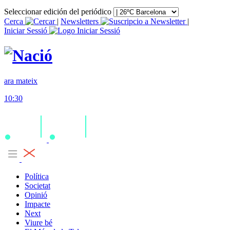
Seleccionar edición del periódico
Cerca
|
Newsletters
|
Iniciar Sessió
ara mateix
10:30
Política
Societat
Opinió
Impacte
Next
Viure bé