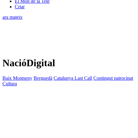
El Món de la Tele
Criar
ara mateix
NacióDigital
Baix Montseny
Berguedà
Catalunya Last Call
Contingut patrocinat
Cultura