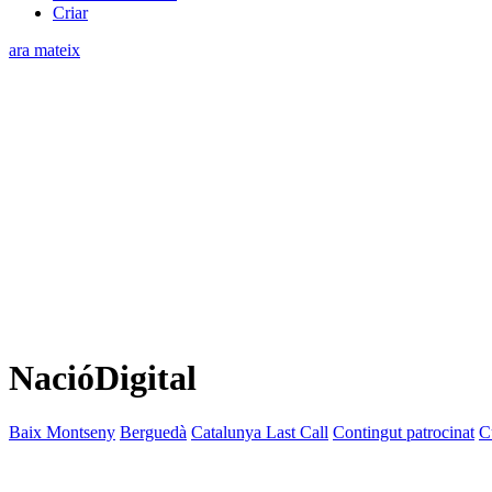
Criar
ara mateix
NacióDigital
Baix Montseny
Berguedà
Catalunya Last Call
Contingut patrocinat
C