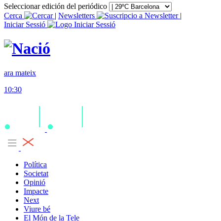
Seleccionar edición del periódico
Cerca
|
Newsletters
|
Iniciar Sessió
ara mateix
10:30
Política
Societat
Opinió
Impacte
Next
Viure bé
El Món de la Tele