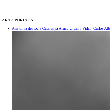
ARA A PORTADA
Anatomia del foc a Catalunya
Arnau Urgell i Vidal | Carlos Al