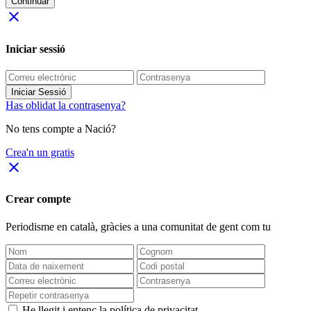
Continuar
close
Iniciar sessió
Iniciar Sessió
Has oblidat la contrasenya?
No tens compte a Nació?
Crea'n un gratis
close
Crear compte
Periodisme
en català
, gràcies a una comunitat de gent com tu
He llegit i entenc la política de privacitat