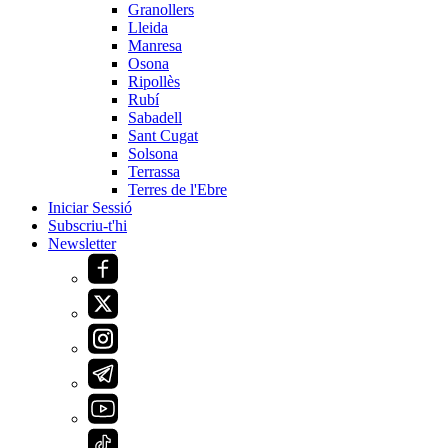
Granollers
Lleida
Manresa
Osona
Ripollès
Rubí
Sabadell
Sant Cugat
Solsona
Terrassa
Terres de l'Ebre
Iniciar Sessió
Subscriu-t'hi
Newsletter