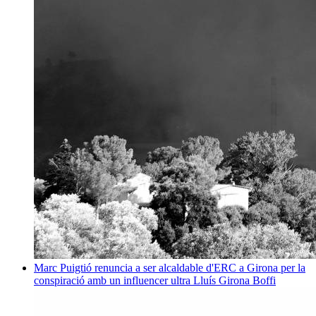
Marc Puigtió renuncia a ser alcaldable d'ERC a Girona per la
conspiració amb un influencer ultra
Lluís Girona Boffi