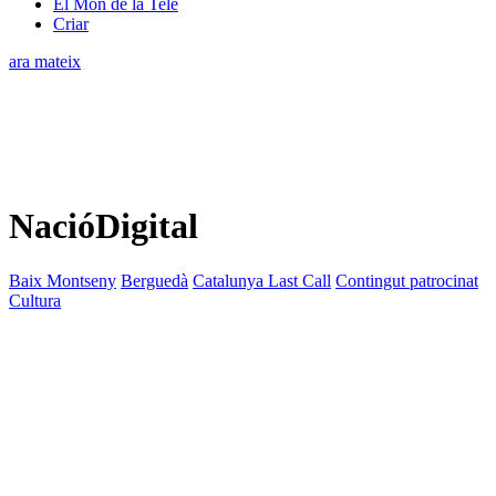
El Món de la Tele
Criar
ara mateix
NacióDigital
Baix Montseny
Berguedà
Catalunya Last Call
Contingut patrocinat
Cultura