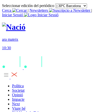
Seleccionar edición del periódico
Cerca
|
Newsletters
|
Iniciar Sessió
ara mateix
10:30
Política
Societat
Opinió
Impacte
Next
Viure bé