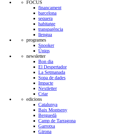
FOCUS
finançament
barcelona
sequera
habitatge
transparència
llengua
programes
Snooker
Úniqs
newsletter
Bon dia
El Despertador
La Setmanada
Sopa de dades
Impacte
Nextletter
Criar
edicions
Catalunya
Baix Montseny
Berguedà
Camp de Tarragona
Garrotxa
Girona