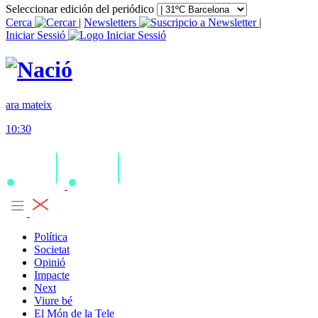
Seleccionar edición del periódico
Cerca
|
Newsletters
|
Iniciar Sessió
ara mateix
10:30
Política
Societat
Opinió
Impacte
Next
Viure bé
El Món de la Tele