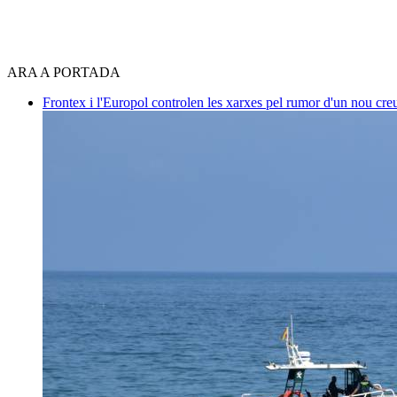
ARA A PORTADA
Frontex i l'Europol controlen les xarxes pel rumor d'un nou cre