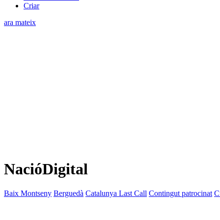
Criar
ara mateix
NacióDigital
Baix Montseny
Berguedà
Catalunya Last Call
Contingut patrocinat
C