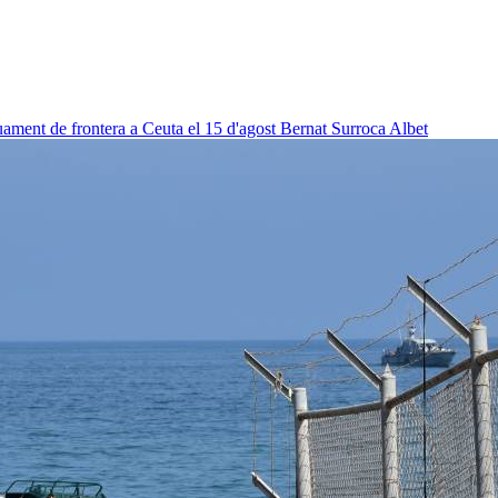
uament de frontera a Ceuta el 15 d'agost
Bernat Surroca Albet