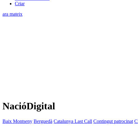
Criar
ara mateix
NacióDigital
Baix Montseny
Berguedà
Catalunya Last Call
Contingut patrocinat
C