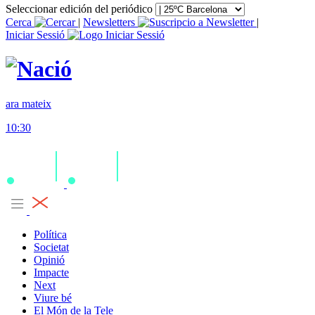
Seleccionar edición del periódico
Cerca
|
Newsletters
|
Iniciar Sessió
ara mateix
10:30
Política
Societat
Opinió
Impacte
Next
Viure bé
El Món de la Tele