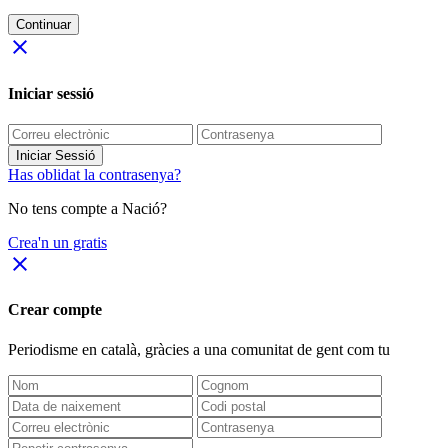
Continuar
close
Iniciar sessió
Iniciar Sessió
Has oblidat la contrasenya?
No tens compte a Nació?
Crea'n un gratis
close
Crear compte
Periodisme
en català
, gràcies a una comunitat de gent com tu