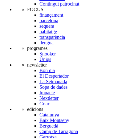
Contingut patrocinat
FOCUS
finançament
barcelona
sequera
habitatge
transparència
llengua
programes
Snooker
Úniqs
newsletter
Bon dia
El Despertador
La Setmanada
Sopa de dades
Impacte
Nextletter
Criar
edicions
Catalunya
Baix Montseny
Berguedà
Camp de Tarragona
Garrotxa