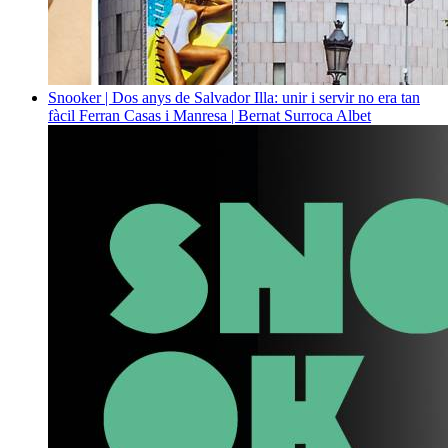
Snooker | Dos anys de Salvador Illa: unir i servir no era tan
fàcil
Ferran Casas i Manresa | Bernat Surroca Albet