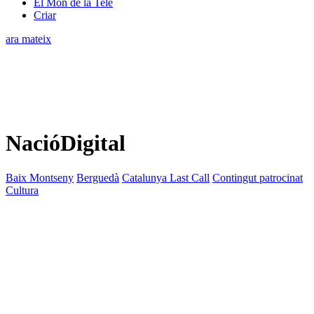
El Món de la Tele
Criar
ara mateix
NacióDigital
Baix Montseny
Berguedà
Catalunya Last Call
Contingut patrocinat
Cultura