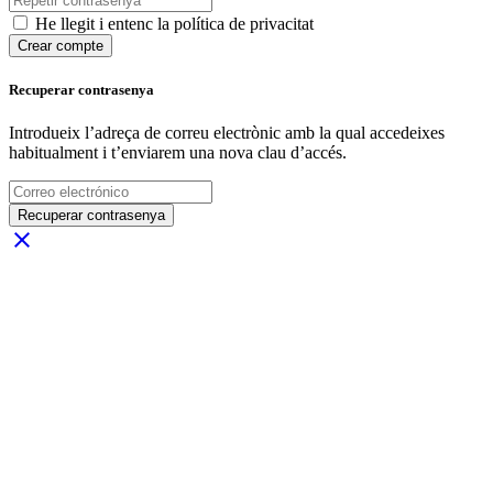
He llegit i entenc la política de privacitat
Crear compte
Recuperar contrasenya
Introdueix l’adreça de correu electrònic amb la qual accedeixes
habitualment i t’enviarem una nova clau d’accés.
Recuperar contrasenya
close