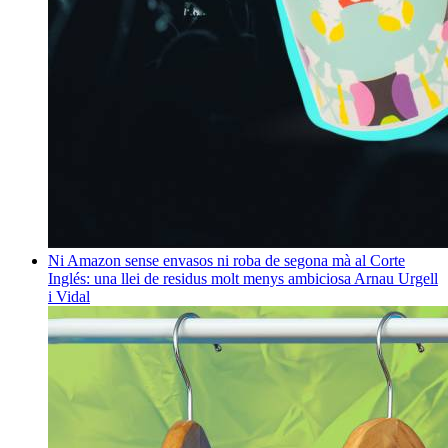
Ni Amazon sense envasos ni roba de segona mà al Corte
Inglés: una llei de residus molt menys ambiciosa
Arnau Urgell
i Vidal