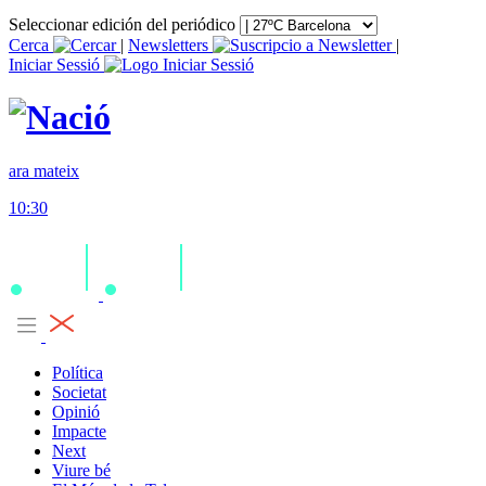
Seleccionar edición del periódico
Cerca
|
Newsletters
|
Iniciar Sessió
ara mateix
10:30
Política
Societat
Opinió
Impacte
Next
Viure bé