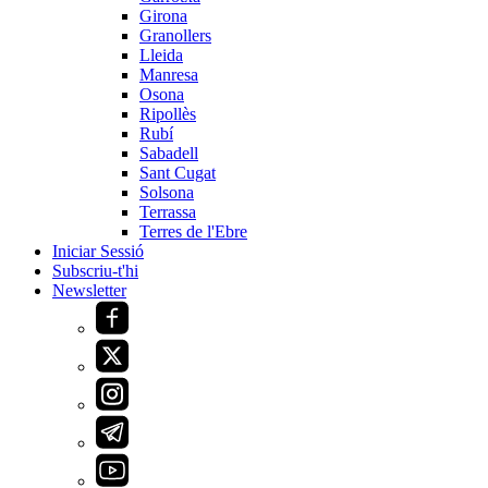
Girona
Granollers
Lleida
Manresa
Osona
Ripollès
Rubí
Sabadell
Sant Cugat
Solsona
Terrassa
Terres de l'Ebre
Iniciar Sessió
Subscriu-t'hi
Newsletter