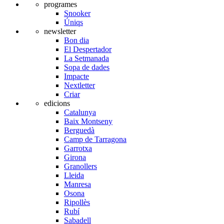
programes
Snooker
Úniqs
newsletter
Bon dia
El Despertador
La Setmanada
Sopa de dades
Impacte
Nextletter
Criar
edicions
Catalunya
Baix Montseny
Berguedà
Camp de Tarragona
Garrotxa
Girona
Granollers
Lleida
Manresa
Osona
Ripollès
Rubí
Sabadell