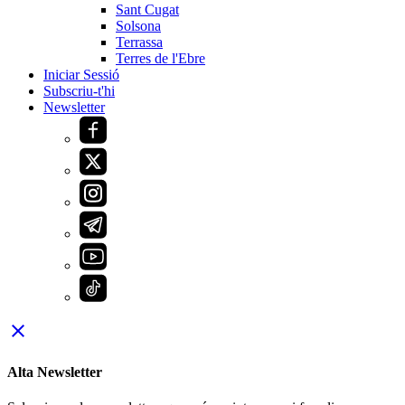
Sant Cugat
Solsona
Terrassa
Terres de l'Ebre
Iniciar Sessió
Subscriu-t'hi
Newsletter
close
Alta Newsletter