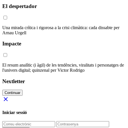
El despertador
Una mirada crítica i rigorosa a la crisi climàtica: cada dissabte per
Arnau Urgell
Impacte
El resum analític (i àgil) de les tendències, viralitats i personatges de
l'univers digital; quinzenal per Victor Rodrigo
Nextletter
Continuar
close
Iniciar sessió