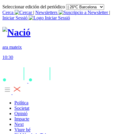
Seleccionar edición del periódico
Cerca
|
Newsletters
|
Iniciar Sessió
ara mateix
10:30
Política
Societat
Opinió
Impacte
Next
Viure bé