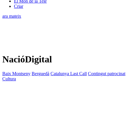
El Món de la Tele
Criar
ara mateix
NacióDigital
Baix Montseny
Berguedà
Catalunya Last Call
Contingut patrocinat
Cultura