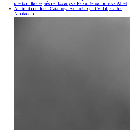
oberts d'Illa després de dos anys a Palau
Bernat Surroca Albet
Anatomia del foc a Catalunya
Arnau Urgell i Vidal | Carlos
Albaladejo