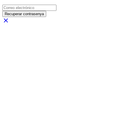
Recuperar contrasenya
close