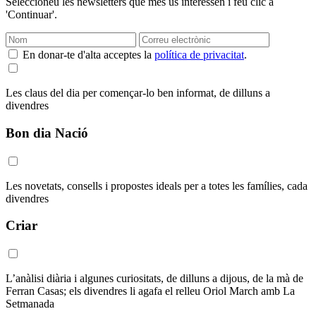
Seleccioneu les newsletters que més us interessen i feu clic a
'Continuar'.
En donar-te d'alta acceptes la
política de privacitat
.
Les claus del dia per començar-lo ben informat, de dilluns a
divendres
Bon dia Nació
Les novetats, consells i propostes ideals per a totes les famílies, cada
divendres
Criar
L’anàlisi diària i algunes curiositats, de dilluns a dijous, de la mà de
Ferran Casas; els divendres li agafa el relleu Oriol March amb La
Setmanada