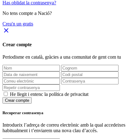
Has oblidat la contrasenya?
No tens compte a Nació?
Crea'n un gratis
close
Crear compte
Periodisme
en català
, gràcies a una comunitat de gent com tu
He llegit i entenc la política de privacitat
Crear compte
Recuperar contrasenya
Introdueix l’adreça de correu electrònic amb la qual accedeixes
habitualment i t’enviarem una nova clau d’accés.