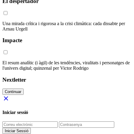
El despertador
Una mirada crítica i rigorosa a la crisi climàtica: cada dissabte per
Arnau Urgell
Impacte
El resum analític (i àgil) de les tendències, viralitats i personatges de
l'univers digital; quinzenal per Victor Rodrigo
Nextletter
Continuar
close
Iniciar sessió
Iniciar Sessió