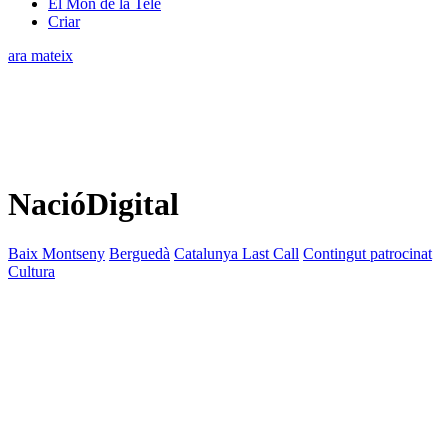
El Món de la Tele
Criar
ara mateix
NacióDigital
Baix Montseny
Berguedà
Catalunya Last Call
Contingut patrocinat
Cultura