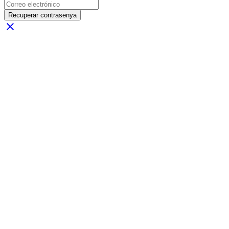
Recuperar contrasenya
close