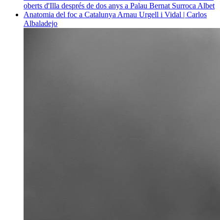
oberts d'Illa després de dos anys a Palau
Bernat Surroca Albet
Anatomia del foc a Catalunya
Arnau Urgell i Vidal | Carlos
Albaladejo