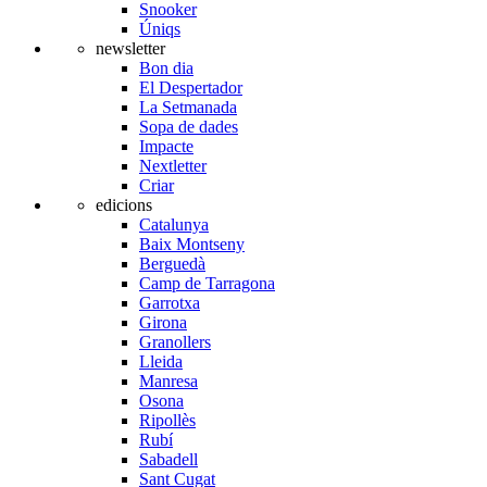
Snooker
Úniqs
newsletter
Bon dia
El Despertador
La Setmanada
Sopa de dades
Impacte
Nextletter
Criar
edicions
Catalunya
Baix Montseny
Berguedà
Camp de Tarragona
Garrotxa
Girona
Granollers
Lleida
Manresa
Osona
Ripollès
Rubí
Sabadell
Sant Cugat