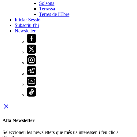
Solsona
Terrassa
Terres de l'Ebre
Iniciar Sessió
Subscriu-t'hi
Newsletter
close
Alta Newsletter
Seleccioneu les newsletters que més us interessen i feu clic a