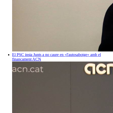
El PSC insta Junts a no caure en «l'autosabotge» amb el
finançament
ACN