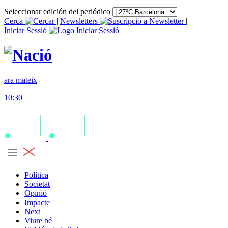
Seleccionar edición del periódico
Cerca
|
Newsletters
|
Iniciar Sessió
ara mateix
10:30
Política
Societat
Opinió
Impacte
Next
Viure bé