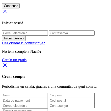
Continuar
close
Iniciar sessió
Iniciar Sessió
Has oblidat la contrasenya?
No tens compte a Nació?
Crea'n un gratis
close
Crear compte
Periodisme
en català
, gràcies a una comunitat de gent com tu