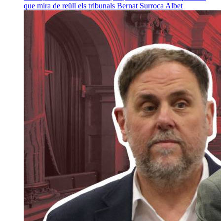
que mira de reüll els tribunals
Bernat Surroca Albet