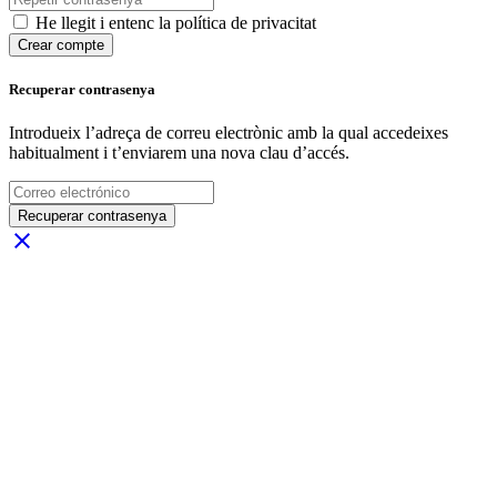
He llegit i entenc la política de privacitat
Crear compte
Recuperar contrasenya
Introdueix l’adreça de correu electrònic amb la qual accedeixes
habitualment i t’enviarem una nova clau d’accés.
Recuperar contrasenya
close