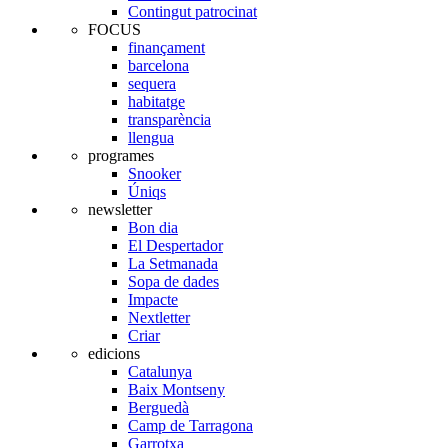
Contingut patrocinat
FOCUS
finançament
barcelona
sequera
habitatge
transparència
llengua
programes
Snooker
Úniqs
newsletter
Bon dia
El Despertador
La Setmanada
Sopa de dades
Impacte
Nextletter
Criar
edicions
Catalunya
Baix Montseny
Berguedà
Camp de Tarragona
Garrotxa