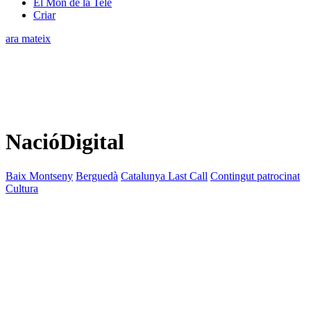
El Món de la Tele
Criar
ara mateix
NacióDigital
Baix Montseny
Berguedà
Catalunya Last Call
Contingut patrocinat
Cultura