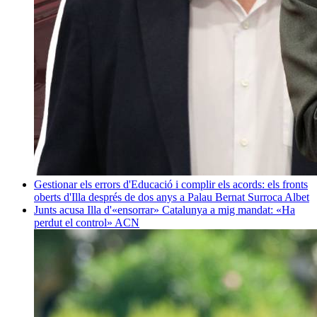
Gestionar els errors d'Educació i complir els acords: els fronts
oberts d'Illa després de dos anys a Palau
Bernat Surroca Albet
Junts acusa Illa d'«ensorrar» Catalunya a mig mandat: «Ha
perdut el control»
ACN