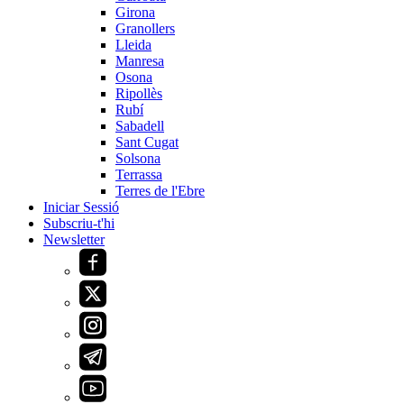
Girona
Granollers
Lleida
Manresa
Osona
Ripollès
Rubí
Sabadell
Sant Cugat
Solsona
Terrassa
Terres de l'Ebre
Iniciar Sessió
Subscriu-t'hi
Newsletter