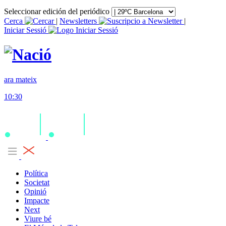
Seleccionar edición del periódico
Cerca
|
Newsletters
|
Iniciar Sessió
ara mateix
10:30
Política
Societat
Opinió
Impacte
Next
Viure bé