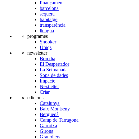
finançament
barcelona
sequera
habitatge
transparència
llengua
programes
Snooker
Úniqs
newsletter
Bon dia
El Despertador
La Setmanada
Sopa de dades
Impacte
Nextletter
Criar
edicions
Catalunya
Baix Montseny
Berguedà
Camp de Tarragona
Garrotxa
Girona
Granollers