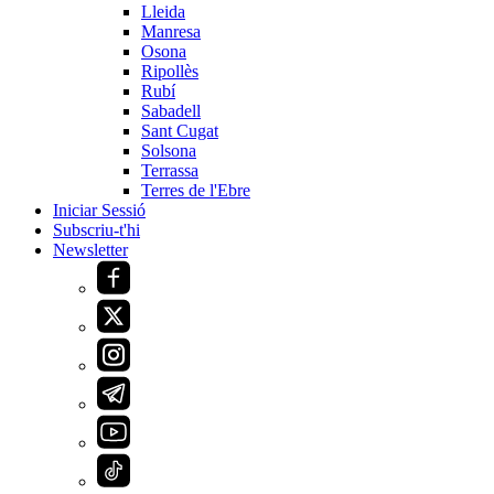
Lleida
Manresa
Osona
Ripollès
Rubí
Sabadell
Sant Cugat
Solsona
Terrassa
Terres de l'Ebre
Iniciar Sessió
Subscriu-t'hi
Newsletter