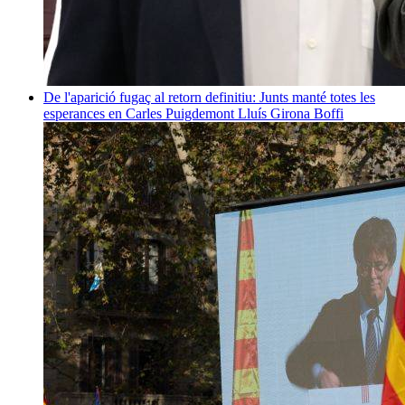
De l'aparició fugaç al retorn definitiu: Junts manté totes les
esperances en Carles Puigdemont
Lluís Girona Boffi