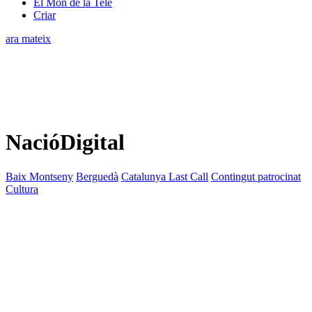
El Món de la Tele
Criar
ara mateix
NacióDigital
Baix Montseny
Berguedà
Catalunya Last Call
Contingut patrocinat
Cultura