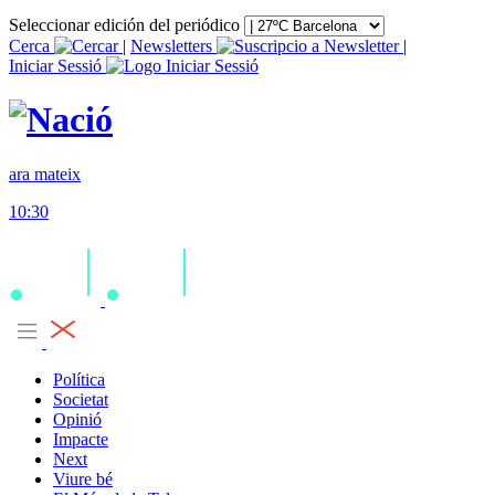
Seleccionar edición del periódico
Cerca
|
Newsletters
|
Iniciar Sessió
ara mateix
10:30
Política
Societat
Opinió
Impacte
Next
Viure bé