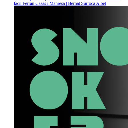
fàcil
Ferran Casas i Manresa | Bernat Surroca Albet