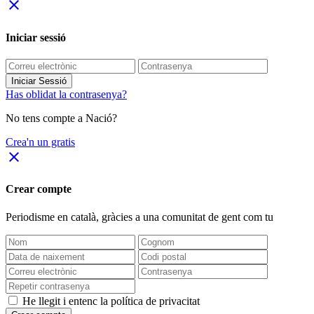
close
Iniciar sessió
Iniciar Sessió
Has oblidat la contrasenya?
No tens compte a Nació?
Crea'n un gratis
close
Crear compte
Periodisme
en català
, gràcies a una comunitat de gent com tu
He llegit i entenc la política de privacitat