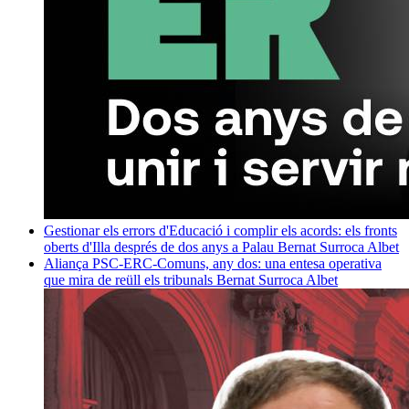
Gestionar els errors d'Educació i complir els acords: els fronts
oberts d'Illa després de dos anys a Palau
Bernat Surroca Albet
Aliança PSC-ERC-Comuns, any dos: una entesa operativa
que mira de reüll els tribunals
Bernat Surroca Albet