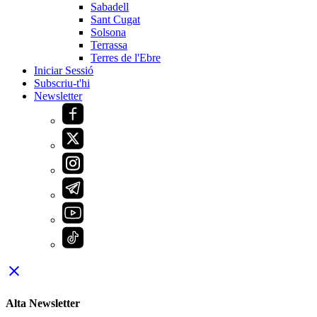
Sabadell
Sant Cugat
Solsona
Terrassa
Terres de l'Ebre
Iniciar Sessió
Subscriu-t'hi
Newsletter
close
Alta Newsletter