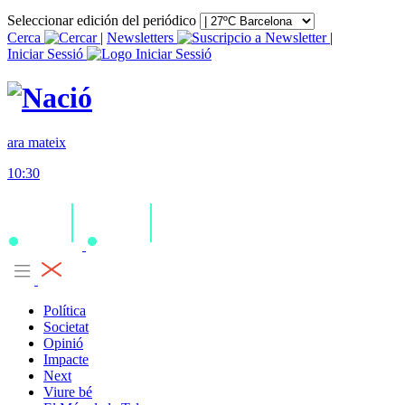
Seleccionar edición del periódico
Cerca
|
Newsletters
|
Iniciar Sessió
ara mateix
10:30
Política
Societat
Opinió
Impacte
Next
Viure bé