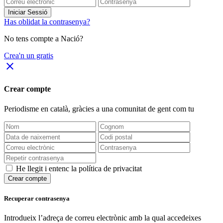
Iniciar Sessió
Has oblidat la contrasenya?
No tens compte a Nació?
Crea'n un gratis
close
Crear compte
Periodisme
en català
, gràcies a una comunitat de gent com tu
He llegit i entenc la política de privacitat
Crear compte
Recuperar contrasenya
Introdueix l’adreça de correu electrònic amb la qual accedeixes