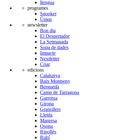
llengua
programes
Snooker
Úniqs
newsletter
Bon dia
El Despertador
La Setmanada
Sopa de dades
Impacte
Nextletter
Criar
edicions
Catalunya
Baix Montseny
Berguedà
Camp de Tarragona
Garrotxa
Girona
Granollers
Lleida
Manresa
Osona
Ripollès
Rubí