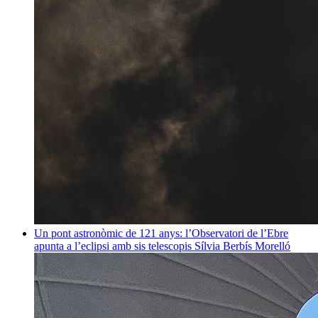
Un pont astronòmic de 121 anys: l’Observatori de l’Ebre
apunta a l’eclipsi amb sis telescopis
Sílvia Berbís Morelló