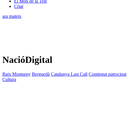
El Món de la Tele
Criar
ara mateix
NacióDigital
Baix Montseny
Berguedà
Catalunya Last Call
Contingut patrocinat
Cultura