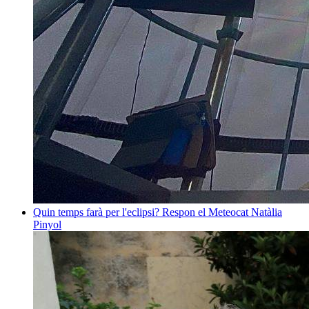
Quin temps farà per l'eclipsi? Respon el Meteocat
Natàlia
Pinyol