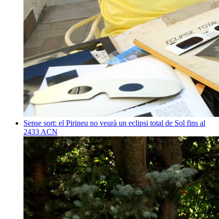
Sense sort: el Pirineu no veurà un eclipsi total de Sol fins al
2433
ACN