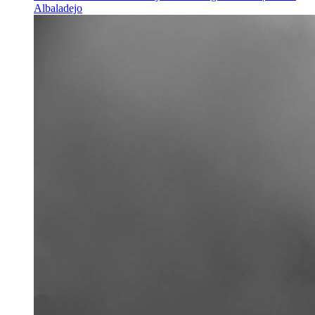
Albaladejo