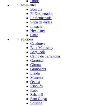
Úniqs
newsletter
Bon dia
El Despertador
La Setmanada
Sopa de dades
Impacte
Nextletter
Criar
edicions
Catalunya
Baix Montseny
Berguedà
Camp de Tarragona
Garrotxa
Girona
Granollers
Lleida
Manresa
Osona
Ripollès
Rubí
Sabadell
Sant Cugat
Solsona