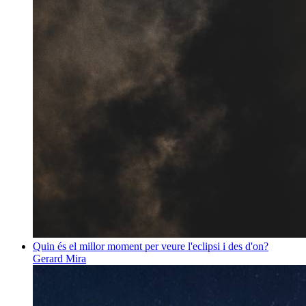
Quin és el millor moment per veure l'eclipsi i des d'on?
Gerard Mira