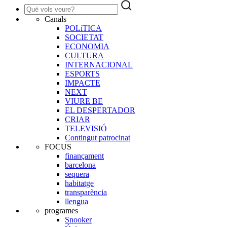
Canals
POLíTICA
SOCIETAT
ECONOMIA
CULTURA
INTERNACIONAL
ESPORTS
IMPACTE
NEXT
VIURE BE
EL DESPERTADOR
CRIAR
TELEVISIÓ
Contingut patrocinat
FOCUS
finançament
barcelona
sequera
habitatge
transparència
llengua
programes
Snooker