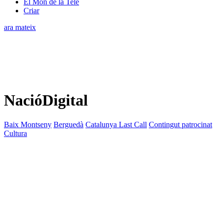
El Món de la Tele
Criar
ara mateix
NacióDigital
Baix Montseny
Berguedà
Catalunya Last Call
Contingut patrocinat
Cultura