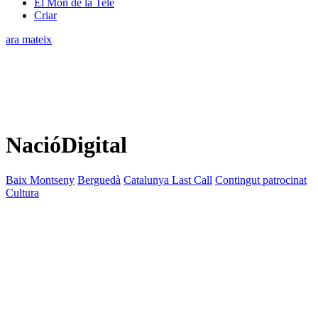
El Món de la Tele
Criar
ara mateix
NacióDigital
Baix Montseny
Berguedà
Catalunya Last Call
Contingut patrocinat
Cultura