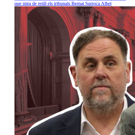
que mira de reüll els tribunals
Bernat Surroca Albet