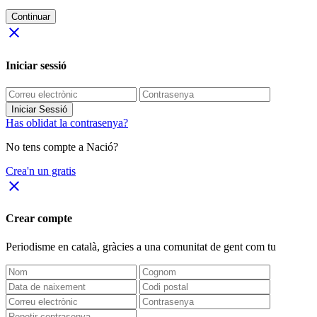
Continuar
close
Iniciar sessió
Iniciar Sessió
Has oblidat la contrasenya?
No tens compte a Nació?
Crea'n un gratis
close
Crear compte
Periodisme
en català
, gràcies a una comunitat de gent com tu