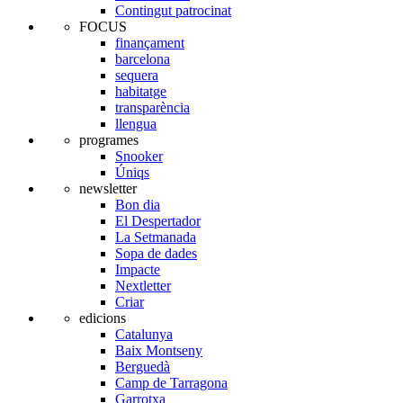
Contingut patrocinat
FOCUS
finançament
barcelona
sequera
habitatge
transparència
llengua
programes
Snooker
Úniqs
newsletter
Bon dia
El Despertador
La Setmanada
Sopa de dades
Impacte
Nextletter
Criar
edicions
Catalunya
Baix Montseny
Berguedà
Camp de Tarragona
Garrotxa