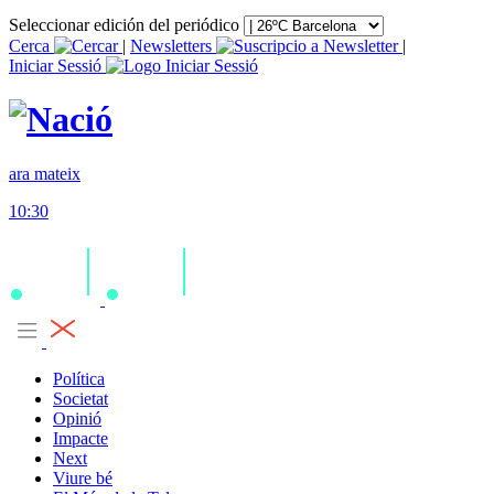
Seleccionar edición del periódico
Cerca
|
Newsletters
|
Iniciar Sessió
ara mateix
10:30
Política
Societat
Opinió
Impacte
Next
Viure bé