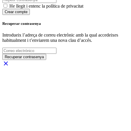
He llegit i entenc la política de privacitat
Crear compte
Recuperar contrasenya
Introdueix l’adreça de correu electrònic amb la qual accedeixes
habitualment i t’enviarem una nova clau d’accés.
Recuperar contrasenya
close