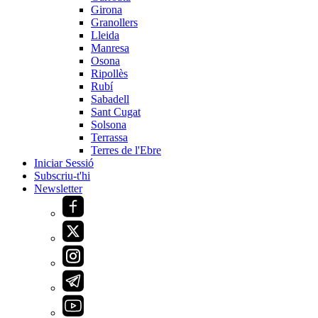
Girona
Granollers
Lleida
Manresa
Osona
Ripollès
Rubí
Sabadell
Sant Cugat
Solsona
Terrassa
Terres de l'Ebre
Iniciar Sessió
Subscriu-t'hi
Newsletter