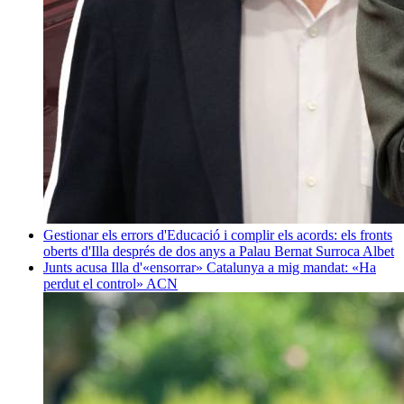
Gestionar els errors d'Educació i complir els acords: els fronts
oberts d'Illa després de dos anys a Palau
Bernat Surroca Albet
Junts acusa Illa d'«ensorrar» Catalunya a mig mandat: «Ha
perdut el control»
ACN