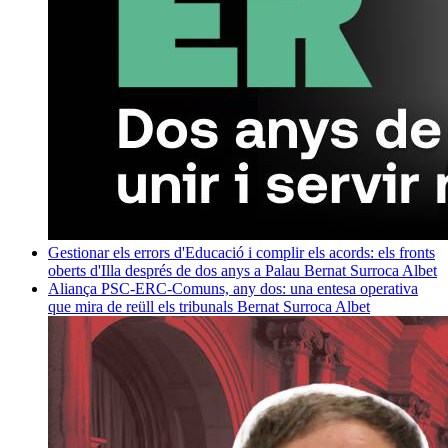
Gestionar els errors d'Educació i complir els acords: els fronts
oberts d'Illa després de dos anys a Palau
Bernat Surroca Albet
Aliança PSC-ERC-Comuns, any dos: una entesa operativa
que mira de reüll els tribunals
Bernat Surroca Albet