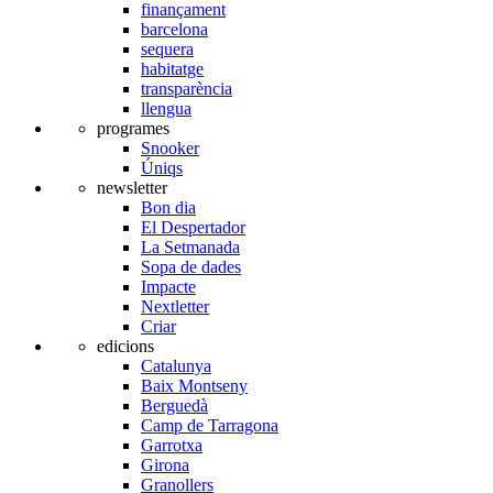
finançament
barcelona
sequera
habitatge
transparència
llengua
programes
Snooker
Úniqs
newsletter
Bon dia
El Despertador
La Setmanada
Sopa de dades
Impacte
Nextletter
Criar
edicions
Catalunya
Baix Montseny
Berguedà
Camp de Tarragona
Garrotxa
Girona
Granollers