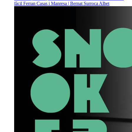
fàcil
Ferran Casas i Manresa | Bernat Surroca Albet