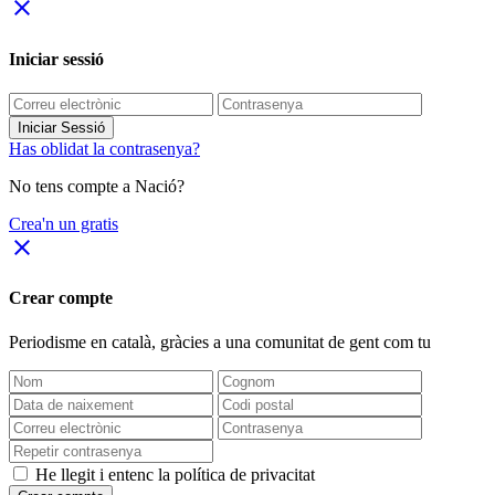
close
Iniciar sessió
Iniciar Sessió
Has oblidat la contrasenya?
No tens compte a Nació?
Crea'n un gratis
close
Crear compte
Periodisme
en català
, gràcies a una comunitat de gent com tu
He llegit i entenc la política de privacitat