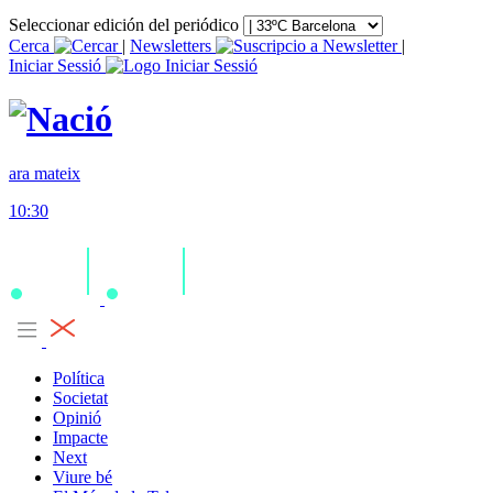
Seleccionar edición del periódico
Cerca
|
Newsletters
|
Iniciar Sessió
ara mateix
10:30
Política
Societat
Opinió
Impacte
Next
Viure bé