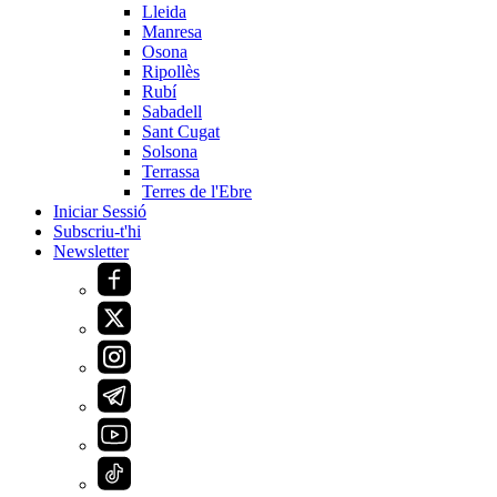
Lleida
Manresa
Osona
Ripollès
Rubí
Sabadell
Sant Cugat
Solsona
Terrassa
Terres de l'Ebre
Iniciar Sessió
Subscriu-t'hi
Newsletter