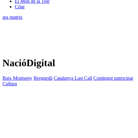
El Món de la Tele
Criar
ara mateix
NacióDigital
Baix Montseny
Berguedà
Catalunya Last Call
Contingut patrocinat
Cultura