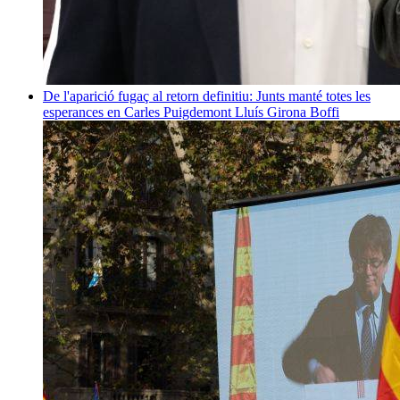
De l'aparició fugaç al retorn definitiu: Junts manté totes les
esperances en Carles Puigdemont
Lluís Girona Boffi