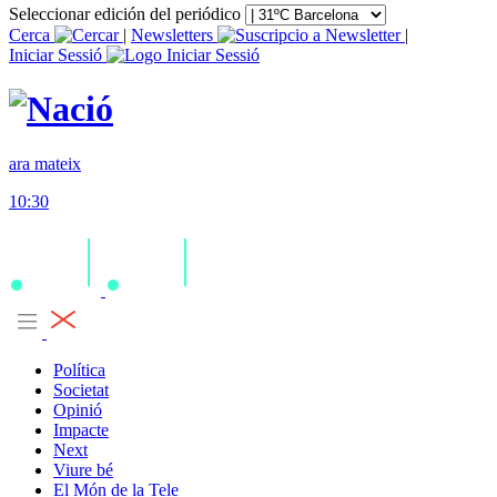
Seleccionar edición del periódico
Cerca
|
Newsletters
|
Iniciar Sessió
ara mateix
10:30
Política
Societat
Opinió
Impacte
Next
Viure bé
El Món de la Tele