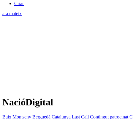
Criar
ara mateix
NacióDigital
Baix Montseny
Berguedà
Catalunya Last Call
Contingut patrocinat
C