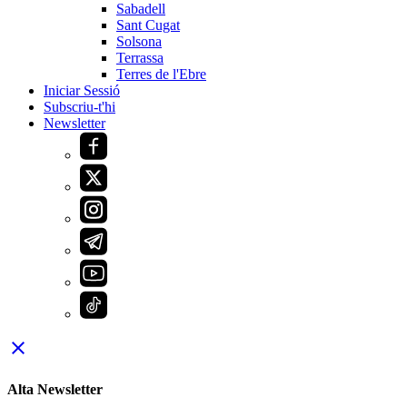
Sabadell
Sant Cugat
Solsona
Terrassa
Terres de l'Ebre
Iniciar Sessió
Subscriu-t'hi
Newsletter
close
Alta Newsletter