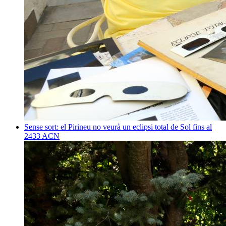
Sense sort: el Pirineu no veurà un eclipsi total de Sol fins al
2433
ACN