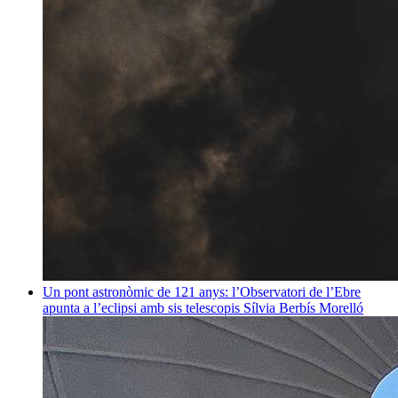
Un pont astronòmic de 121 anys: l’Observatori de l’Ebre
apunta a l’eclipsi amb sis telescopis
Sílvia Berbís Morelló