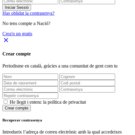
Iniciar Sessió
Has oblidat la contrasenya?
No tens compte a Nació?
Crea'n un gratis
close
Crear compte
Periodisme
en català
, gràcies a una comunitat de gent com tu
He llegit i entenc la política de privacitat
Crear compte
Recuperar contrasenya
Introdueix l’adreça de correu electrònic amb la qual accedeixes