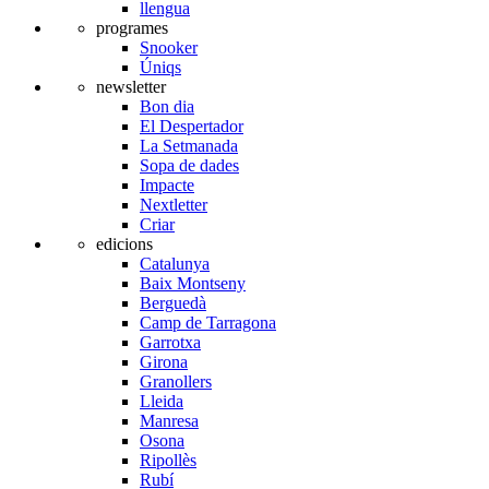
llengua
programes
Snooker
Úniqs
newsletter
Bon dia
El Despertador
La Setmanada
Sopa de dades
Impacte
Nextletter
Criar
edicions
Catalunya
Baix Montseny
Berguedà
Camp de Tarragona
Garrotxa
Girona
Granollers
Lleida
Manresa
Osona
Ripollès
Rubí