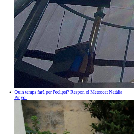
Quin temps farà per l'eclipsi? Respon el Meteocat
Natàlia
Pinyol