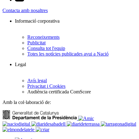
Contacta amb nosaltres
Informació corporativa
Reconeixements
Publicitat
Consulta tot l'equip
Totes les notícies publicades avui a Nació
Legal
Avís legal
Privacitat i Cookies
Audiència certificada ComScore
Amb la col·laboració de: