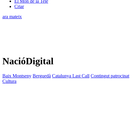
El Món de la Tele
Criar
ara mateix
NacióDigital
Baix Montseny
Berguedà
Catalunya Last Call
Contingut patrocinat
Cultura