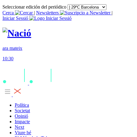
Seleccionar edición del periódico
Cerca
|
Newsletters
|
Iniciar Sessió
ara mateix
10:30
Política
Societat
Opinió
Impacte
Next
Viure bé