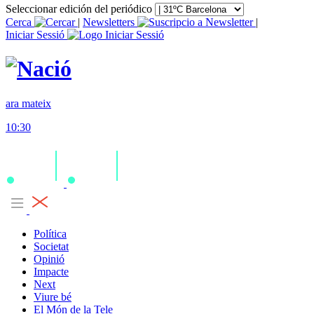
Seleccionar edición del periódico
Cerca
|
Newsletters
|
Iniciar Sessió
ara mateix
10:30
Política
Societat
Opinió
Impacte
Next
Viure bé
El Món de la Tele