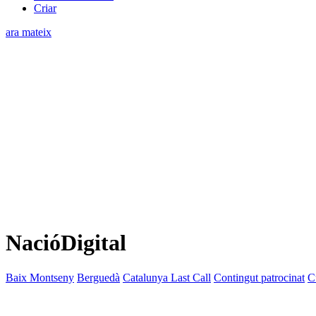
Criar
ara mateix
NacióDigital
Baix Montseny
Berguedà
Catalunya Last Call
Contingut patrocinat
C