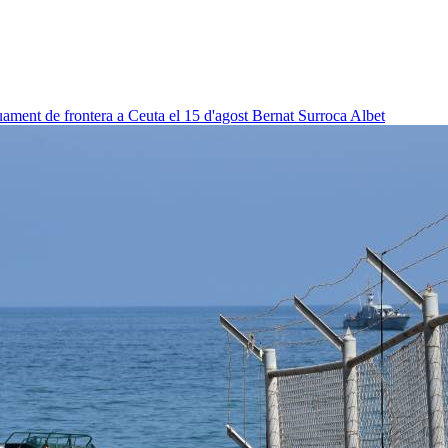
uament de frontera a Ceuta el 15 d'agost
Bernat Surroca Albet