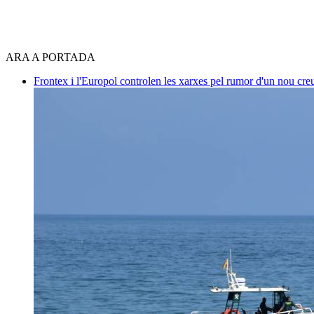
ARA A PORTADA
Frontex i l'Europol controlen les xarxes pel rumor d'un nou cre