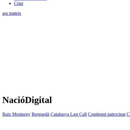
Criar
ara mateix
NacióDigital
Baix Montseny
Berguedà
Catalunya Last Call
Contingut patrocinat
C