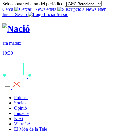
Seleccionar edición del periódico
Cerca
|
Newsletters
|
Iniciar Sessió
ara mateix
10:30
Política
Societat
Opinió
Impacte
Next
Viure bé
El Món de la Tele