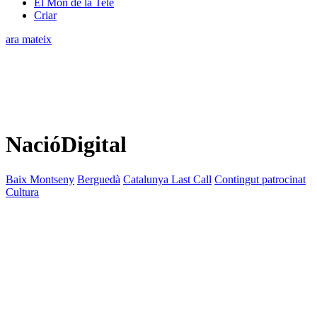
El Món de la Tele
Criar
ara mateix
NacióDigital
Baix Montseny
Berguedà
Catalunya Last Call
Contingut patrocinat
Cultura