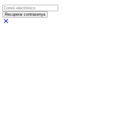
Recuperar contrasenya
close