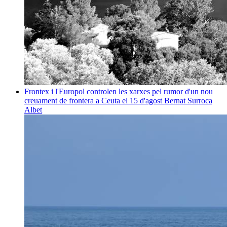
Frontex i l'Europol controlen les xarxes pel rumor d'un nou
creuament de frontera a Ceuta el 15 d'agost
Bernat Surroca
Albet