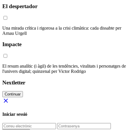
El despertador
Una mirada crítica i rigorosa a la crisi climàtica: cada dissabte per
Arnau Urgell
Impacte
El resum analític (i àgil) de les tendències, viralitats i personatges de
l'univers digital; quinzenal per Victor Rodrigo
Nextletter
Continuar
close
Iniciar sessió