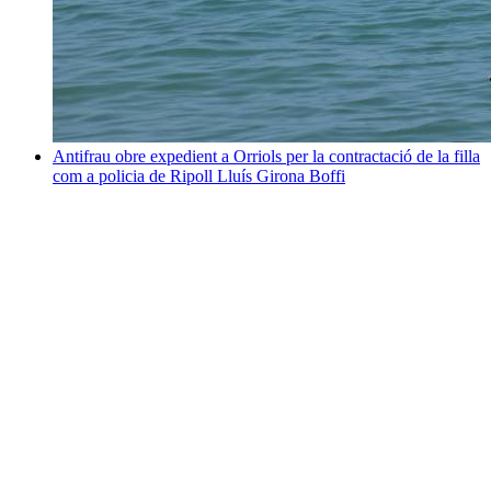
Antifrau obre expedient a Orriols per la contractació de la filla
com a policia de Ripoll
Lluís Girona Boffi