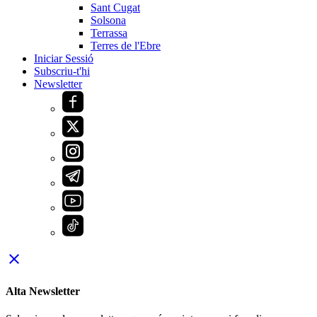
Sant Cugat
Solsona
Terrassa
Terres de l'Ebre
Iniciar Sessió
Subscriu-t'hi
Newsletter
close
Alta Newsletter