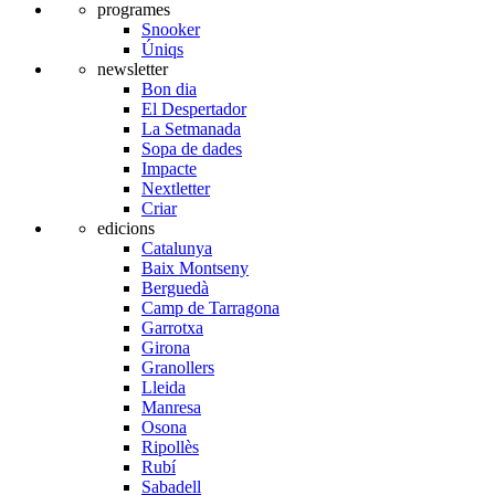
programes
Snooker
Úniqs
newsletter
Bon dia
El Despertador
La Setmanada
Sopa de dades
Impacte
Nextletter
Criar
edicions
Catalunya
Baix Montseny
Berguedà
Camp de Tarragona
Garrotxa
Girona
Granollers
Lleida
Manresa
Osona
Ripollès
Rubí
Sabadell