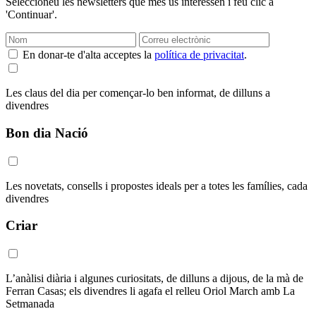
Seleccioneu les newsletters que més us interessen i feu clic a
'Continuar'.
En donar-te d'alta acceptes la
política de privacitat
.
Les claus del dia per començar-lo ben informat, de dilluns a
divendres
Bon dia Nació
Les novetats, consells i propostes ideals per a totes les famílies, cada
divendres
Criar
L’anàlisi diària i algunes curiositats, de dilluns a dijous, de la mà de
Ferran Casas; els divendres li agafa el relleu Oriol March amb La
Setmanada