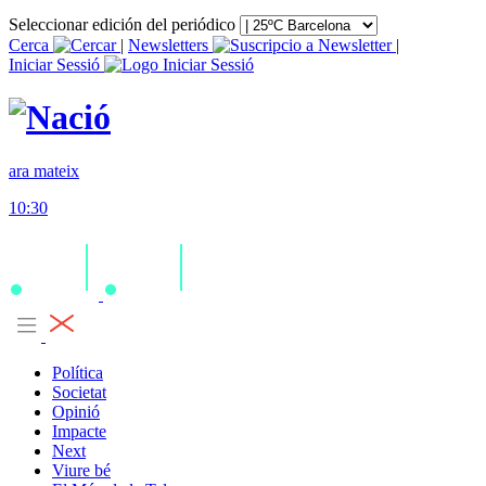
Seleccionar edición del periódico
Cerca
|
Newsletters
|
Iniciar Sessió
ara mateix
10:30
Política
Societat
Opinió
Impacte
Next
Viure bé