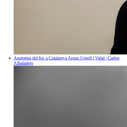
Anatomia del foc a Catalunya
Arnau Urgell i Vidal | Carlos
Albaladejo