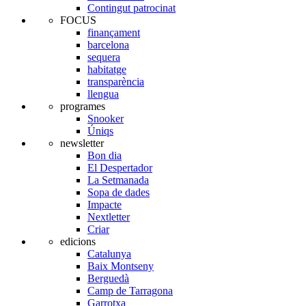
Contingut patrocinat
FOCUS
finançament
barcelona
sequera
habitatge
transparència
llengua
programes
Snooker
Úniqs
newsletter
Bon dia
El Despertador
La Setmanada
Sopa de dades
Impacte
Nextletter
Criar
edicions
Catalunya
Baix Montseny
Berguedà
Camp de Tarragona
Garrotxa