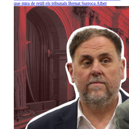
que mira de reüll els tribunals
Bernat Surroca Albet