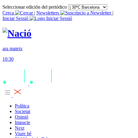
Seleccionar edición del periódico
Cerca
|
Newsletters
|
Iniciar Sessió
ara mateix
10:30
Política
Societat
Opinió
Impacte
Next
Viure bé