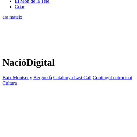
El Món de la Tele
Criar
ara mateix
NacióDigital
Baix Montseny
Berguedà
Catalunya Last Call
Contingut patrocinat
Cultura