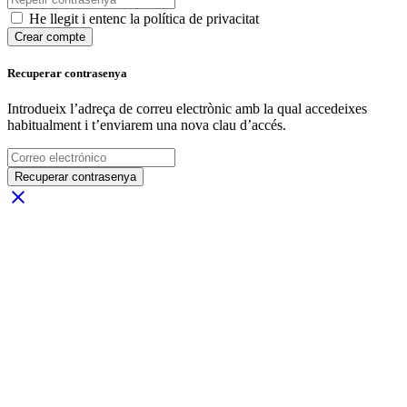
He llegit i entenc la política de privacitat
Crear compte
Recuperar contrasenya
Introdueix l’adreça de correu electrònic amb la qual accedeixes
habitualment i t’enviarem una nova clau d’accés.
Recuperar contrasenya
close