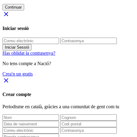
Continuar
close
Iniciar sessió
Iniciar Sessió
Has oblidat la contrasenya?
No tens compte a Nació?
Crea'n un gratis
close
Crear compte
Periodisme
en català
, gràcies a una comunitat de gent com tu