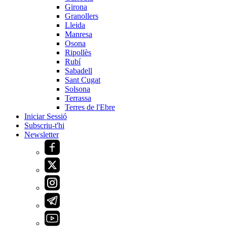
Girona
Granollers
Lleida
Manresa
Osona
Ripollès
Rubí
Sabadell
Sant Cugat
Solsona
Terrassa
Terres de l'Ebre
Iniciar Sessió
Subscriu-t'hi
Newsletter