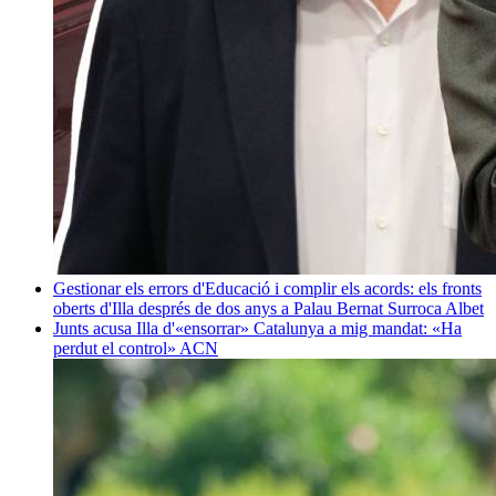
Gestionar els errors d'Educació i complir els acords: els fronts
oberts d'Illa després de dos anys a Palau
Bernat Surroca Albet
Junts acusa Illa d'«ensorrar» Catalunya a mig mandat: «Ha
perdut el control»
ACN