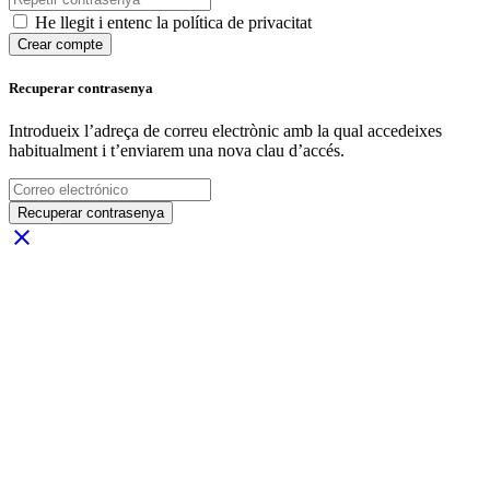
He llegit i entenc la política de privacitat
Crear compte
Recuperar contrasenya
Introdueix l’adreça de correu electrònic amb la qual accedeixes
habitualment i t’enviarem una nova clau d’accés.
Recuperar contrasenya
close