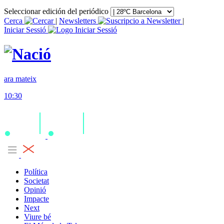
Seleccionar edición del periódico
Cerca
|
Newsletters
|
Iniciar Sessió
ara mateix
10:30
Política
Societat
Opinió
Impacte
Next
Viure bé