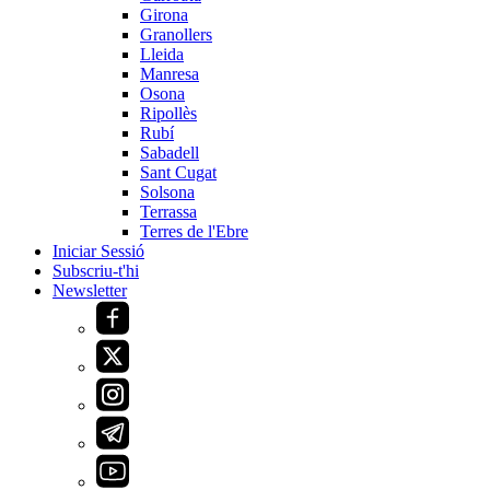
Girona
Granollers
Lleida
Manresa
Osona
Ripollès
Rubí
Sabadell
Sant Cugat
Solsona
Terrassa
Terres de l'Ebre
Iniciar Sessió
Subscriu-t'hi
Newsletter