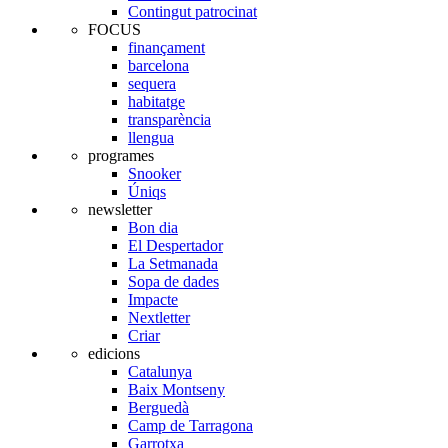
Contingut patrocinat
FOCUS
finançament
barcelona
sequera
habitatge
transparència
llengua
programes
Snooker
Úniqs
newsletter
Bon dia
El Despertador
La Setmanada
Sopa de dades
Impacte
Nextletter
Criar
edicions
Catalunya
Baix Montseny
Berguedà
Camp de Tarragona
Garrotxa