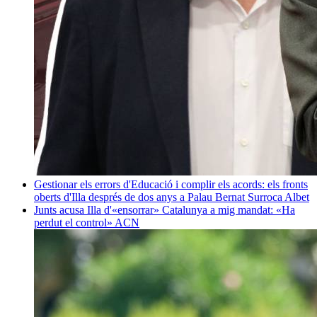
Gestionar els errors d'Educació i complir els acords: els fronts
oberts d'Illa després de dos anys a Palau
Bernat Surroca Albet
Junts acusa Illa d'«ensorrar» Catalunya a mig mandat: «Ha
perdut el control»
ACN