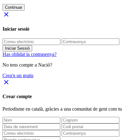
Continuar
close
Iniciar sessió
Iniciar Sessió
Has oblidat la contrasenya?
No tens compte a Nació?
Crea'n un gratis
close
Crear compte
Periodisme
en català
, gràcies a una comunitat de gent com tu