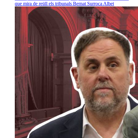
que mira de reüll els tribunals
Bernat Surroca Albet