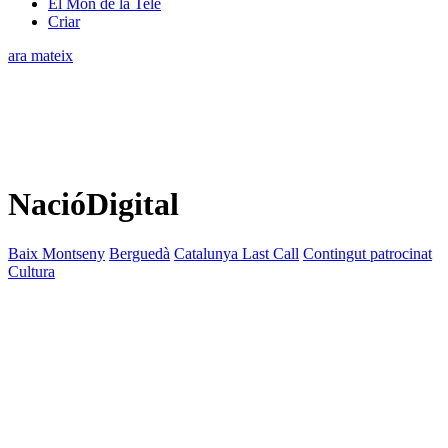
El Món de la Tele
Criar
ara mateix
NacióDigital
Baix Montseny
Berguedà
Catalunya Last Call
Contingut patrocinat
Cultura