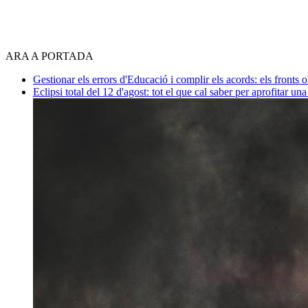
ARA A PORTADA
Gestionar els errors d'Educació i complir els acords: els fronts 
Eclipsi total del 12 d'agost: tot el que cal saber per aprofitar un