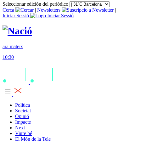
Seleccionar edición del periódico
Cerca
|
Newsletters
|
Iniciar Sessió
ara mateix
10:30
Política
Societat
Opinió
Impacte
Next
Viure bé
El Món de la Tele