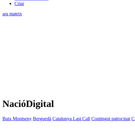
Criar
ara mateix
NacióDigital
Baix Montseny
Berguedà
Catalunya Last Call
Contingut patrocinat
C