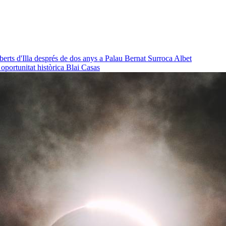
oberts d'Illa després de dos anys a Palau
Bernat Surroca Albet
a oportunitat històrica
Blai Casas