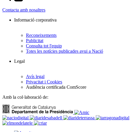
Contacta amb nosaltres
Informació corporativa
Reconeixements
Publicitat
Consulta tot l'equip
Totes les notícies publicades avui a Nació
Legal
Avís legal
Privacitat i Cookies
Audiència certificada ComScore
Amb la col·laboració de: