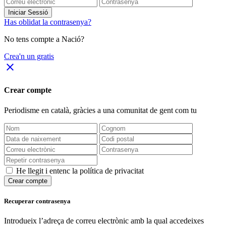
Iniciar Sessió
Has oblidat la contrasenya?
No tens compte a Nació?
Crea'n un gratis
close
Crear compte
Periodisme
en català
, gràcies a una comunitat de gent com tu
He llegit i entenc la política de privacitat
Crear compte
Recuperar contrasenya
Introdueix l’adreça de correu electrònic amb la qual accedeixes