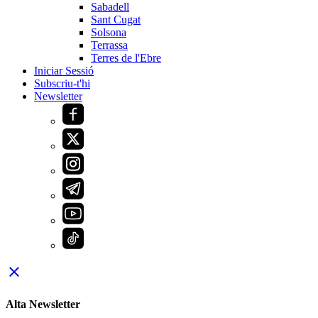
Sabadell
Sant Cugat
Solsona
Terrassa
Terres de l'Ebre
Iniciar Sessió
Subscriu-t'hi
Newsletter
close
Alta Newsletter