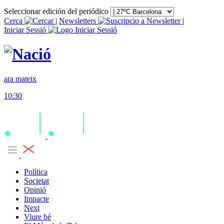
Seleccionar edición del periódico
Cerca
|
Newsletters
|
Iniciar Sessió
ara mateix
10:30
Política
Societat
Opinió
Impacte
Next
Viure bé