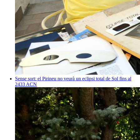
Sense sort: el Pirineu no veurà un eclipsi total de Sol fins al
2433
ACN