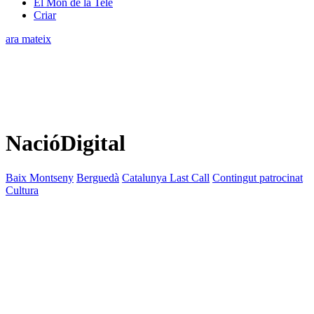
El Món de la Tele
Criar
ara mateix
NacióDigital
Baix Montseny
Berguedà
Catalunya Last Call
Contingut patrocinat
Cultura