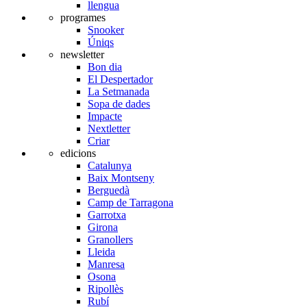
llengua
programes
Snooker
Úniqs
newsletter
Bon dia
El Despertador
La Setmanada
Sopa de dades
Impacte
Nextletter
Criar
edicions
Catalunya
Baix Montseny
Berguedà
Camp de Tarragona
Garrotxa
Girona
Granollers
Lleida
Manresa
Osona
Ripollès
Rubí