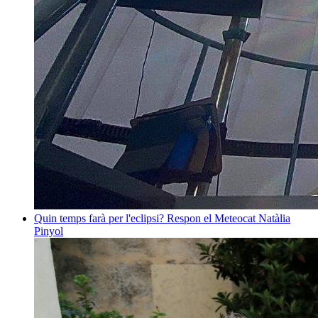
Quin temps farà per l'eclipsi? Respon el Meteocat
Natàlia
Pinyol