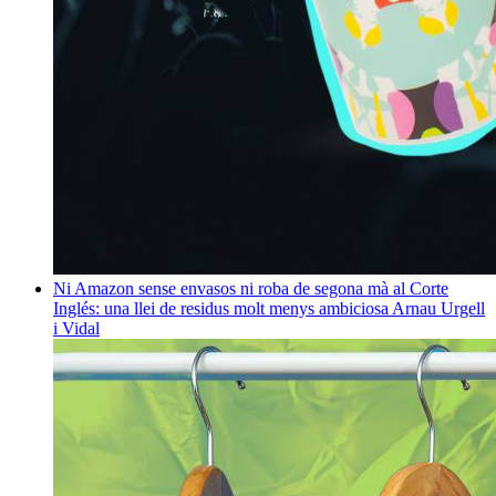
Ni Amazon sense envasos ni roba de segona mà al Corte
Inglés: una llei de residus molt menys ambiciosa
Arnau Urgell
i Vidal