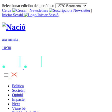
Seleccionar edición del periódico
Cerca
|
Newsletters
|
Iniciar Sessió
ara mateix
10:30
Política
Societat
Opinió
Impacte
Next
Viure bé