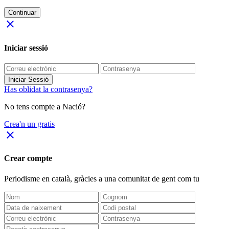
Continuar
close
Iniciar sessió
Iniciar Sessió
Has oblidat la contrasenya?
No tens compte a Nació?
Crea'n un gratis
close
Crear compte
Periodisme
en català
, gràcies a una comunitat de gent com tu