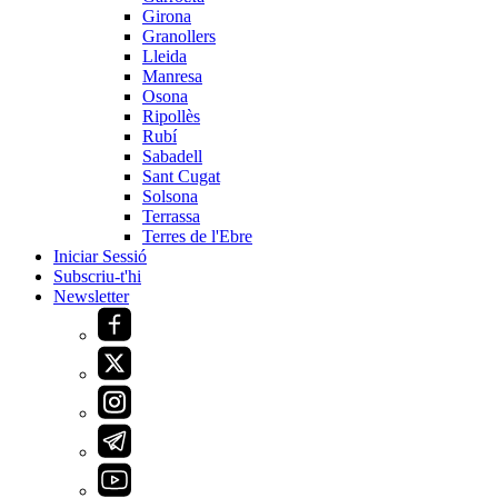
Girona
Granollers
Lleida
Manresa
Osona
Ripollès
Rubí
Sabadell
Sant Cugat
Solsona
Terrassa
Terres de l'Ebre
Iniciar Sessió
Subscriu-t'hi
Newsletter