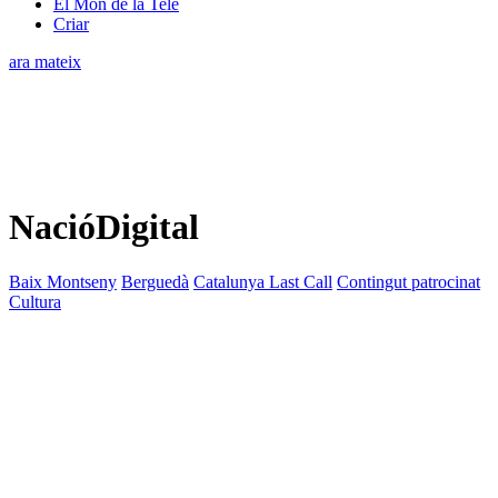
El Món de la Tele
Criar
ara mateix
NacióDigital
Baix Montseny
Berguedà
Catalunya Last Call
Contingut patrocinat
Cultura