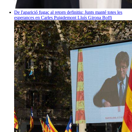
De l'aparició fugaç al retorn definitiu: Junts manté totes les
esperances en Carles Puigdemont
Lluís Girona Boffi