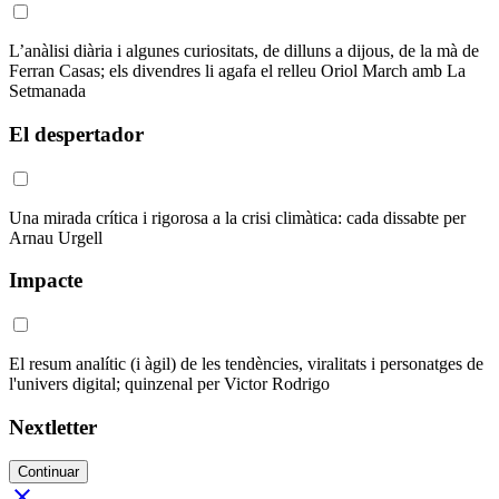
L’anàlisi diària i algunes curiositats, de dilluns a dijous, de la mà de
Ferran Casas; els divendres li agafa el relleu Oriol March amb La
Setmanada
El despertador
Una mirada crítica i rigorosa a la crisi climàtica: cada dissabte per
Arnau Urgell
Impacte
El resum analític (i àgil) de les tendències, viralitats i personatges de
l'univers digital; quinzenal per Victor Rodrigo
Nextletter
Continuar
close