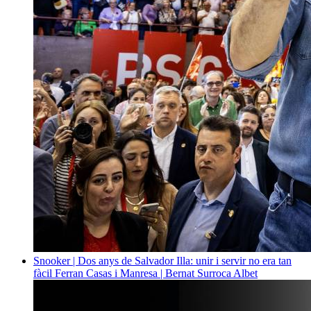
Snooker | Dos anys de Salvador Illa: unir i servir no era tan
fàcil
Ferran Casas i Manresa | Bernat Surroca Albet