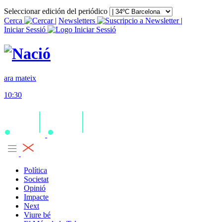
Seleccionar edición del periódico
Cerca
|
Newsletters
|
Iniciar Sessió
ara mateix
10:30
Política
Societat
Opinió
Impacte
Next
Viure bé