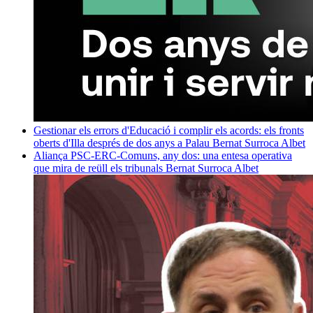
Gestionar els errors d'Educació i complir els acords: els fronts
oberts d'Illa després de dos anys a Palau
Bernat Surroca Albet
Aliança PSC-ERC-Comuns, any dos: una entesa operativa
que mira de reüll els tribunals
Bernat Surroca Albet