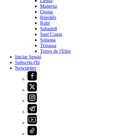
Lleida
Manresa
Osona
Ripollès
Rubí
Sabadell
Sant Cugat
Solsona
Terrassa
Terres de l'Ebre
Iniciar Sessió
Subscriu-t'hi
Newsletter