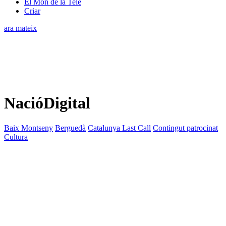
El Món de la Tele
Criar
ara mateix
NacióDigital
Baix Montseny
Berguedà
Catalunya Last Call
Contingut patrocinat
Cultura