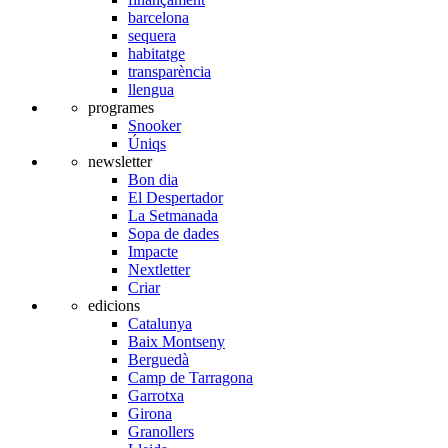
barcelona
sequera
habitatge
transparència
llengua
programes
Snooker
Úniqs
newsletter
Bon dia
El Despertador
La Setmanada
Sopa de dades
Impacte
Nextletter
Criar
edicions
Catalunya
Baix Montseny
Berguedà
Camp de Tarragona
Garrotxa
Girona
Granollers