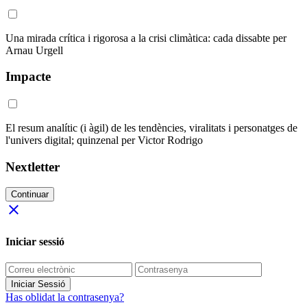
Una mirada crítica i rigorosa a la crisi climàtica: cada dissabte per
Arnau Urgell
Impacte
El resum analític (i àgil) de les tendències, viralitats i personatges de
l'univers digital; quinzenal per Victor Rodrigo
Nextletter
Continuar
close
Iniciar sessió
Iniciar Sessió
Has oblidat la contrasenya?