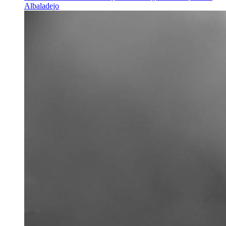
Albaladejo