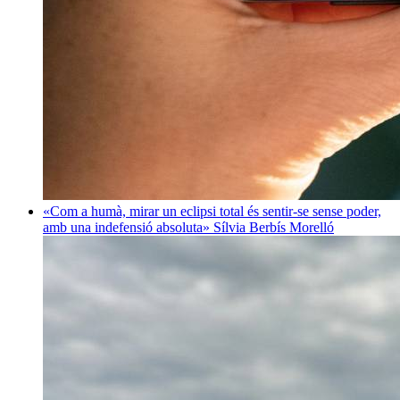
«Com a humà, mirar un eclipsi total és sentir-se sense poder,
amb una indefensió absoluta»
Sílvia Berbís Morelló