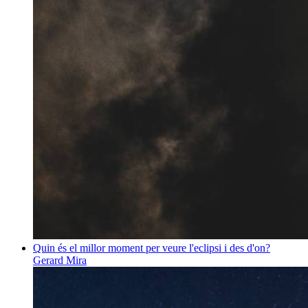
Quin és el millor moment per veure l'eclipsi i des d'on?
Gerard Mira