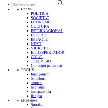
Canals
POLíTICA
SOCIETAT
ECONOMIA
CULTURA
INTERNACIONAL
ESPORTS
IMPACTE
NEXT
VIURE BE
EL DESPERTADOR
CRIAR
TELEVISIÓ
Contingut patrocinat
FOCUS
finançament
barcelona
sequera
habitatge
transparència
llengua
programes
Snooker