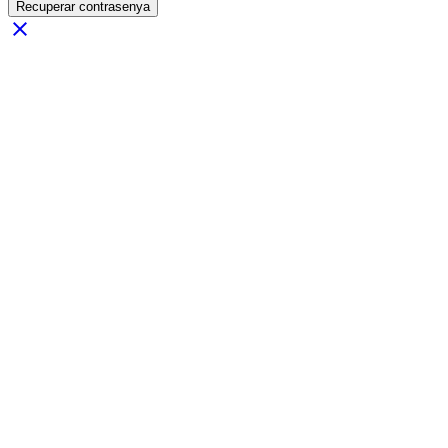
Recuperar contrasenya
close