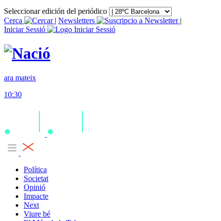
Seleccionar edición del periódico
Cerca
|
Newsletters
|
Iniciar Sessió
ara mateix
10:30
Política
Societat
Opinió
Impacte
Next
Viure bé