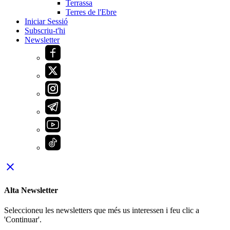
Terrassa
Terres de l'Ebre
Iniciar Sessió
Subscriu-t'hi
Newsletter
close
Alta Newsletter
Seleccioneu les newsletters que més us interessen i feu clic a
'Continuar'.