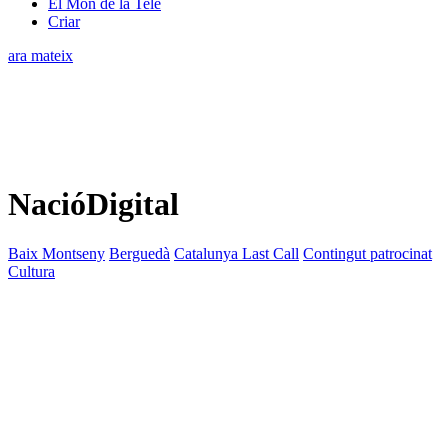
El Món de la Tele
Criar
ara mateix
NacióDigital
Baix Montseny
Berguedà
Catalunya Last Call
Contingut patrocinat
Cultura