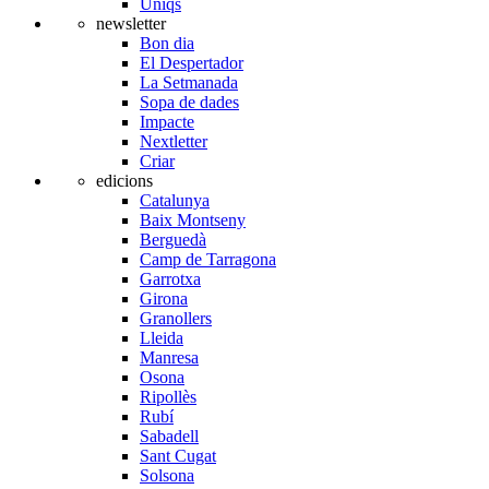
Úniqs
newsletter
Bon dia
El Despertador
La Setmanada
Sopa de dades
Impacte
Nextletter
Criar
edicions
Catalunya
Baix Montseny
Berguedà
Camp de Tarragona
Garrotxa
Girona
Granollers
Lleida
Manresa
Osona
Ripollès
Rubí
Sabadell
Sant Cugat
Solsona