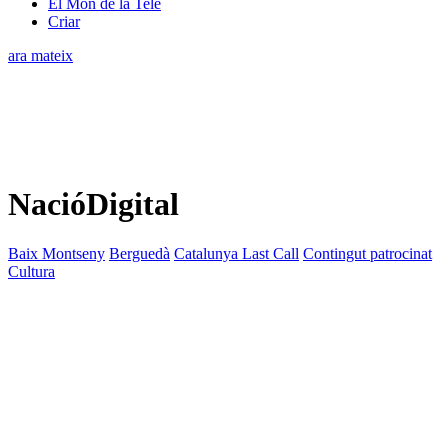
El Món de la Tele
Criar
ara mateix
NacióDigital
Baix Montseny
Berguedà
Catalunya Last Call
Contingut patrocinat
Cultura