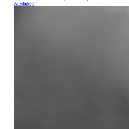
Albaladejo