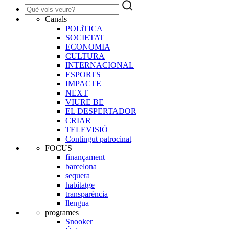
Canals
POLíTICA
SOCIETAT
ECONOMIA
CULTURA
INTERNACIONAL
ESPORTS
IMPACTE
NEXT
VIURE BE
EL DESPERTADOR
CRIAR
TELEVISIÓ
Contingut patrocinat
FOCUS
finançament
barcelona
sequera
habitatge
transparència
llengua
programes
Snooker