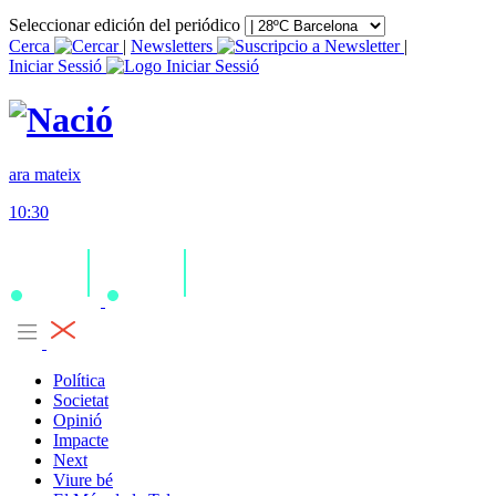
Seleccionar edición del periódico
Cerca
|
Newsletters
|
Iniciar Sessió
ara mateix
10:30
Política
Societat
Opinió
Impacte
Next
Viure bé