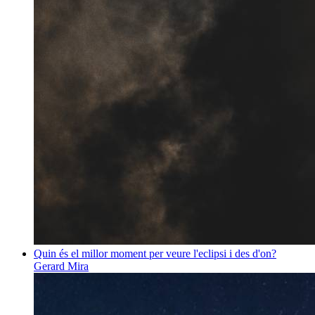
Quin és el millor moment per veure l'eclipsi i des d'on?
Gerard Mira