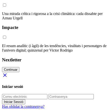
Una mirada crítica i rigorosa a la crisi climàtica: cada dissabte per
Arnau Urgell
Impacte
El resum analític (i àgil) de les tendències, viralitats i personatges de
l'univers digital; quinzenal per Victor Rodrigo
Nextletter
Continuar
close
Iniciar sessió
Iniciar Sessió
Has oblidat la contrasenya?