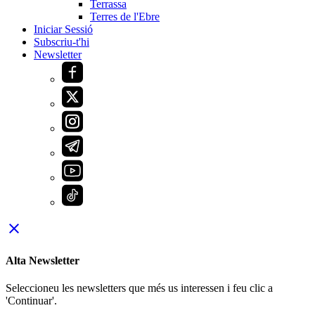
Terrassa
Terres de l'Ebre
Iniciar Sessió
Subscriu-t'hi
Newsletter
close
Alta Newsletter
Seleccioneu les newsletters que més us interessen i feu clic a
'Continuar'.