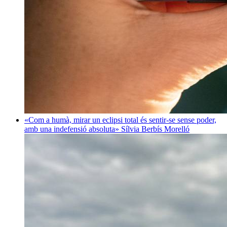
«Com a humà, mirar un eclipsi total és sentir-se sense poder,
amb una indefensió absoluta»
Sílvia Berbís Morelló