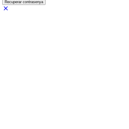
Recuperar contrasenya
close