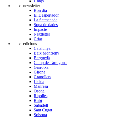
Úniqs
newsletter
Bon dia
El Despertador
La Setmanada
Sopa de dades
Impacte
Nextletter
Criar
edicions
Catalunya
Baix Montseny
Berguedà
Camp de Tarragona
Garrotxa
Girona
Granollers
Lleida
Manresa
Osona
Ripollès
Rubí
Sabadell
Sant Cugat
Solsona