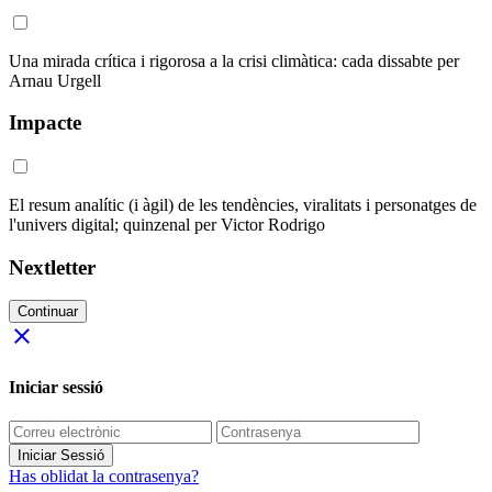
Una mirada crítica i rigorosa a la crisi climàtica: cada dissabte per
Arnau Urgell
Impacte
El resum analític (i àgil) de les tendències, viralitats i personatges de
l'univers digital; quinzenal per Victor Rodrigo
Nextletter
Continuar
close
Iniciar sessió
Iniciar Sessió
Has oblidat la contrasenya?