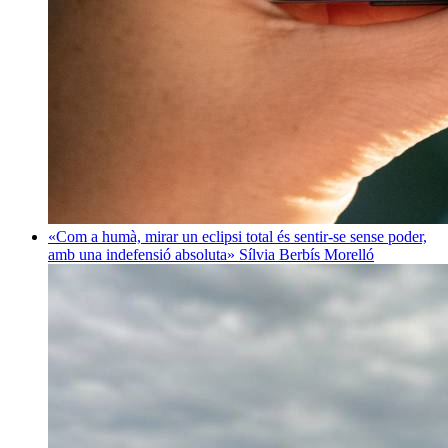
«Com a humà, mirar un eclipsi total és sentir-se sense poder,
amb una indefensió absoluta»
Sílvia Berbís Morelló