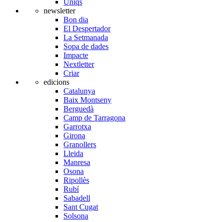
Úniqs
newsletter
Bon dia
El Despertador
La Setmanada
Sopa de dades
Impacte
Nextletter
Criar
edicions
Catalunya
Baix Montseny
Berguedà
Camp de Tarragona
Garrotxa
Girona
Granollers
Lleida
Manresa
Osona
Ripollès
Rubí
Sabadell
Sant Cugat
Solsona