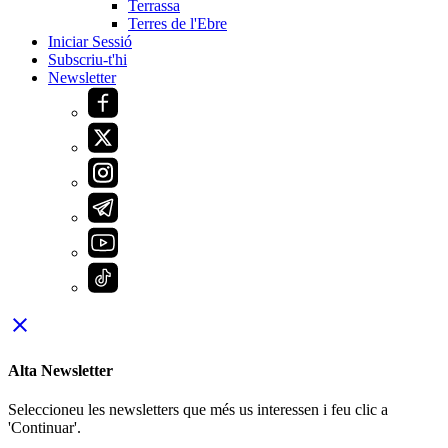
Terrassa
Terres de l'Ebre
Iniciar Sessió
Subscriu-t'hi
Newsletter
close
Alta Newsletter
Seleccioneu les newsletters que més us interessen i feu clic a
'Continuar'.