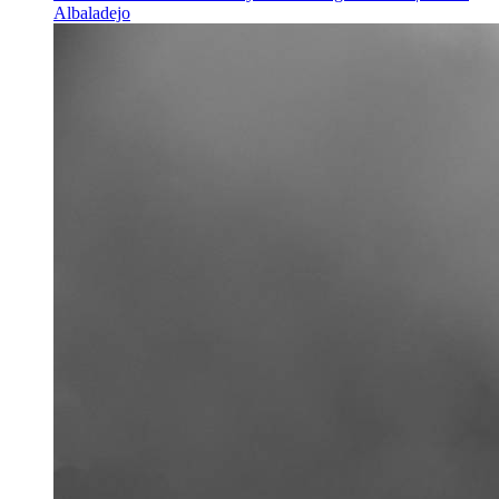
Albaladejo