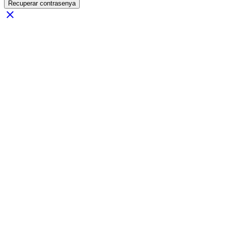
Recuperar contrasenya
close