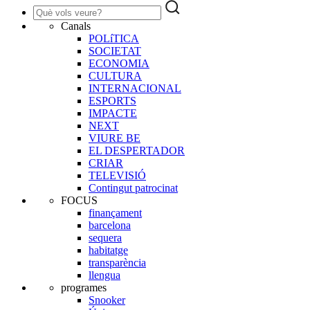
Canals
POLíTICA
SOCIETAT
ECONOMIA
CULTURA
INTERNACIONAL
ESPORTS
IMPACTE
NEXT
VIURE BE
EL DESPERTADOR
CRIAR
TELEVISIÓ
Contingut patrocinat
FOCUS
finançament
barcelona
sequera
habitatge
transparència
llengua
programes
Snooker