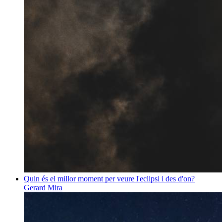
Quin és el millor moment per veure l'eclipsi i des d'on?
Gerard Mira