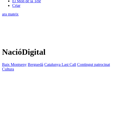
El Món de la Tele
Criar
ara mateix
NacióDigital
Baix Montseny
Berguedà
Catalunya Last Call
Contingut patrocinat
Cultura