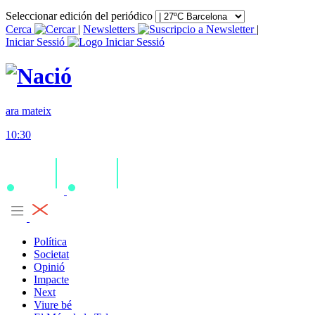
Seleccionar edición del periódico
Cerca
|
Newsletters
|
Iniciar Sessió
ara mateix
10:30
Política
Societat
Opinió
Impacte
Next
Viure bé