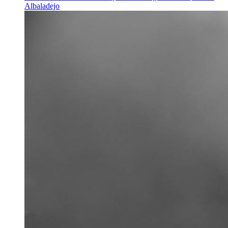
Albaladejo