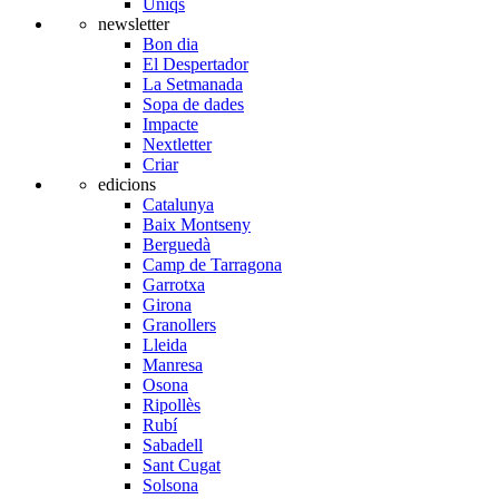
Úniqs
newsletter
Bon dia
El Despertador
La Setmanada
Sopa de dades
Impacte
Nextletter
Criar
edicions
Catalunya
Baix Montseny
Berguedà
Camp de Tarragona
Garrotxa
Girona
Granollers
Lleida
Manresa
Osona
Ripollès
Rubí
Sabadell
Sant Cugat
Solsona