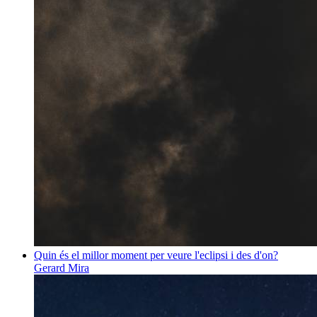
Quin és el millor moment per veure l'eclipsi i des d'on?
Gerard Mira