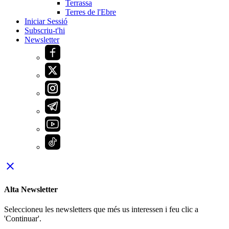
Terrassa
Terres de l'Ebre
Iniciar Sessió
Subscriu-t'hi
Newsletter
close
Alta Newsletter
Seleccioneu les newsletters que més us interessen i feu clic a
'Continuar'.