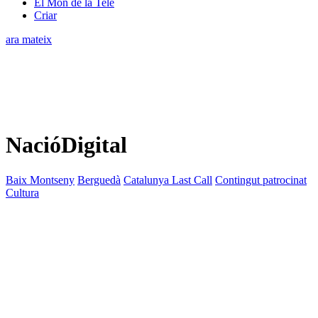
El Món de la Tele
Criar
ara mateix
NacióDigital
Baix Montseny
Berguedà
Catalunya Last Call
Contingut patrocinat
Cultura