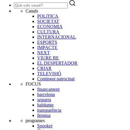
Canals
POLíTICA
SOCIETAT
ECONOMIA
CULTURA
INTERNACIONAL
ESPORTS
IMPACTE
NEXT
VIURE BE
EL DESPERTADOR
CRIAR
TELEVISIÓ
Contingut patrocinat
FOCUS
finançament
barcelona
sequera
habitatge
transparència
llengua
programes
Snooker