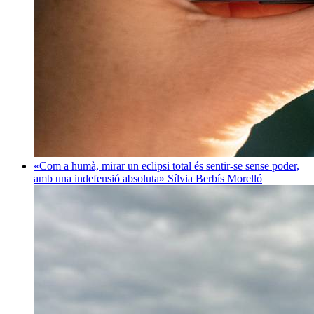
«Com a humà, mirar un eclipsi total és sentir-se sense poder,
amb una indefensió absoluta»
Sílvia Berbís Morelló