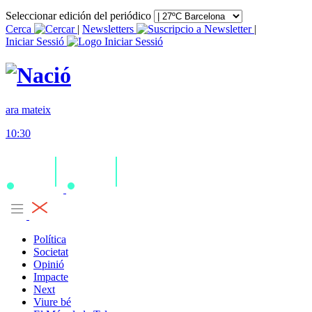
Seleccionar edición del periódico
Cerca
|
Newsletters
|
Iniciar Sessió
ara mateix
10:30
Política
Societat
Opinió
Impacte
Next
Viure bé