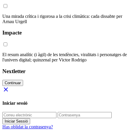
Una mirada crítica i rigorosa a la crisi climàtica: cada dissabte per
Arnau Urgell
Impacte
El resum analític (i àgil) de les tendències, viralitats i personatges de
l'univers digital; quinzenal per Victor Rodrigo
Nextletter
Continuar
close
Iniciar sessió
Iniciar Sessió
Has oblidat la contrasenya?