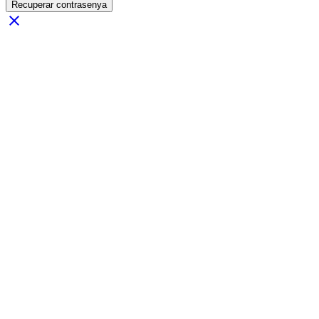
Recuperar contrasenya
close