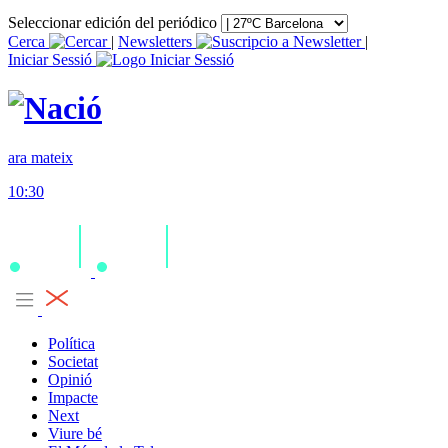
Seleccionar edición del periódico
Cerca
|
Newsletters
|
Iniciar Sessió
ara mateix
10:30
Política
Societat
Opinió
Impacte
Next
Viure bé