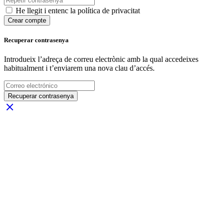
He llegit i entenc la política de privacitat
Crear compte
Recuperar contrasenya
Introdueix l’adreça de correu electrònic amb la qual accedeixes
habitualment i t’enviarem una nova clau d’accés.
Recuperar contrasenya
close