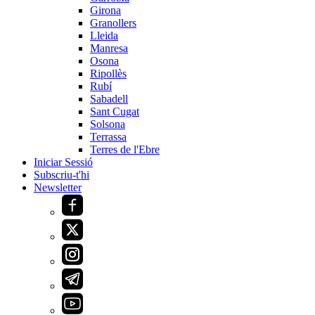
Girona
Granollers
Lleida
Manresa
Osona
Ripollès
Rubí
Sabadell
Sant Cugat
Solsona
Terrassa
Terres de l'Ebre
Iniciar Sessió
Subscriu-t'hi
Newsletter