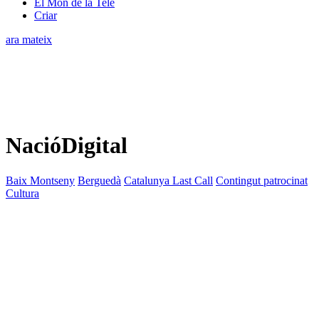
El Món de la Tele
Criar
ara mateix
NacióDigital
Baix Montseny
Berguedà
Catalunya Last Call
Contingut patrocinat
Cultura