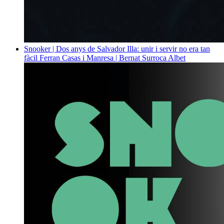
Snooker | Dos anys de Salvador Illa: unir i servir no era tan
fàcil
Ferran Casas i Manresa | Bernat Surroca Albet