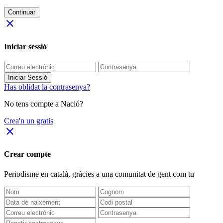
Continuar
close
Iniciar sessió
Iniciar Sessió
Has oblidat la contrasenya?
No tens compte a Nació?
Crea'n un gratis
close
Crear compte
Periodisme
en català
, gràcies a una comunitat de gent com tu