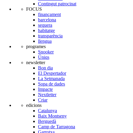
Contingut patrocinat
FOCUS
finançament
barcelona
sequera
habitatge
transparència
llengua
programes
Snooker
Úniqs
newsletter
Bon dia
El Despertador
La Setmanada
Sopa de dades
Impacte
Nextletter
Criar
edicions
Catalunya
Baix Montseny
Berguedà
Camp de Tarragona
Garrotxa