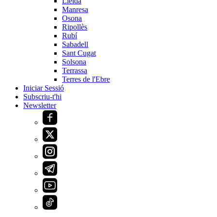
Lleida
Manresa
Osona
Ripollès
Rubí
Sabadell
Sant Cugat
Solsona
Terrassa
Terres de l'Ebre
Iniciar Sessió
Subscriu-t'hi
Newsletter