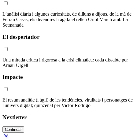
L’anàlisi diària i algunes curiositats, de dilluns a dijous, de la mà de
Ferran Casas; els divendres li agafa el relleu Oriol March amb La
Setmanada
El despertador
Una mirada crítica i rigorosa a la crisi climàtica: cada dissabte per
Arnau Urgell
Impacte
El resum analític (i àgil) de les tendències, viralitats i personatges de
l'univers digital; quinzenal per Victor Rodrigo
Nextletter
Continuar
close