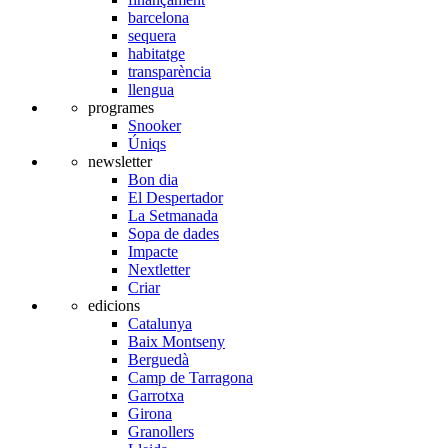
barcelona
sequera
habitatge
transparència
llengua
programes
Snooker
Úniqs
newsletter
Bon dia
El Despertador
La Setmanada
Sopa de dades
Impacte
Nextletter
Criar
edicions
Catalunya
Baix Montseny
Berguedà
Camp de Tarragona
Garrotxa
Girona
Granollers