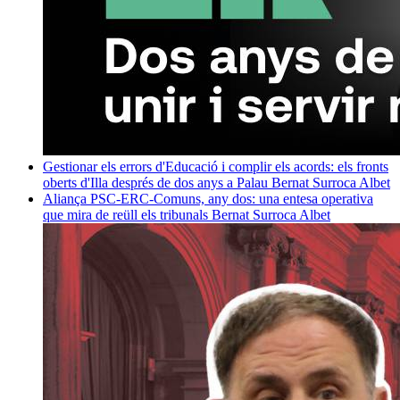
Gestionar els errors d'Educació i complir els acords: els fronts
oberts d'Illa després de dos anys a Palau
Bernat Surroca Albet
Aliança PSC-ERC-Comuns, any dos: una entesa operativa
que mira de reüll els tribunals
Bernat Surroca Albet