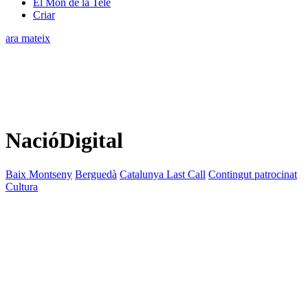
El Món de la Tele
Criar
ara mateix
NacióDigital
Baix Montseny
Berguedà
Catalunya Last Call
Contingut patrocinat
Cultura