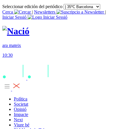
Seleccionar edición del periódico
Cerca
|
Newsletters
|
Iniciar Sessió
ara mateix
10:30
Política
Societat
Opinió
Impacte
Next
Viure bé