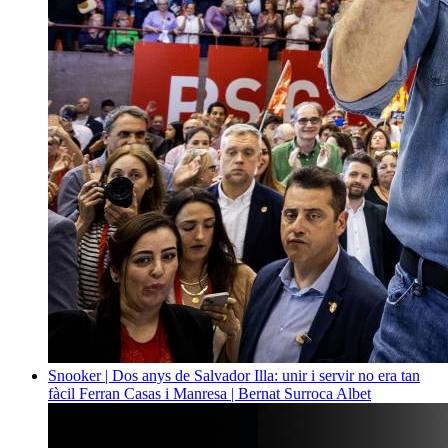
Snooker | Dos anys de Salvador Illa: unir i servir no era tan
fàcil
Ferran Casas i Manresa | Bernat Surroca Albet