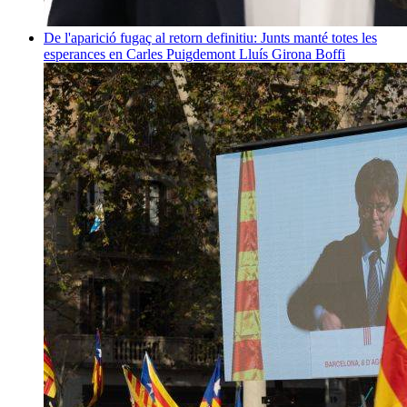
De l'aparició fugaç al retorn definitiu: Junts manté totes les
esperances en Carles Puigdemont
Lluís Girona Boffi