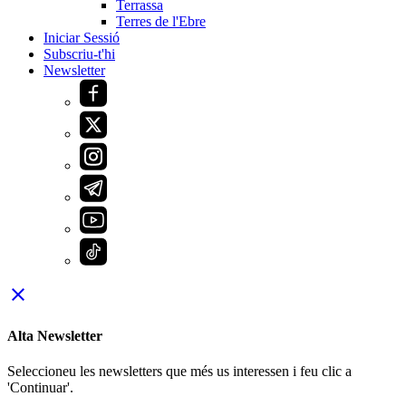
Terrassa
Terres de l'Ebre
Iniciar Sessió
Subscriu-t'hi
Newsletter
close
Alta Newsletter
Seleccioneu les newsletters que més us interessen i feu clic a
'Continuar'.