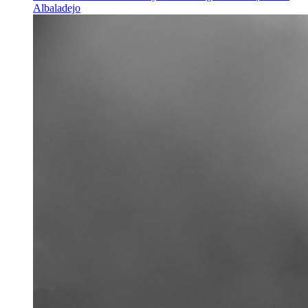
Albaladejo