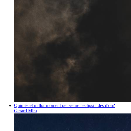
Quin és el millor moment per veure l'eclipsi i des d'on?
Gerard Mira