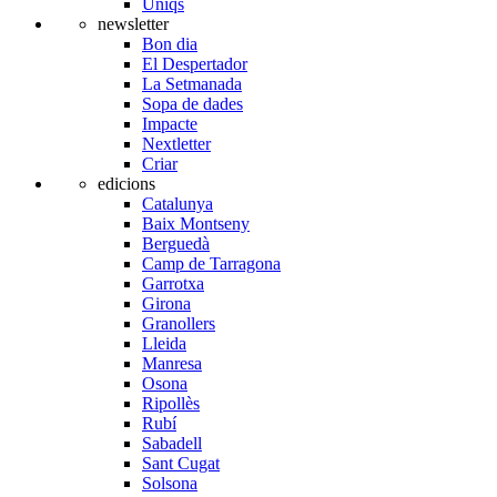
Úniqs
newsletter
Bon dia
El Despertador
La Setmanada
Sopa de dades
Impacte
Nextletter
Criar
edicions
Catalunya
Baix Montseny
Berguedà
Camp de Tarragona
Garrotxa
Girona
Granollers
Lleida
Manresa
Osona
Ripollès
Rubí
Sabadell
Sant Cugat
Solsona