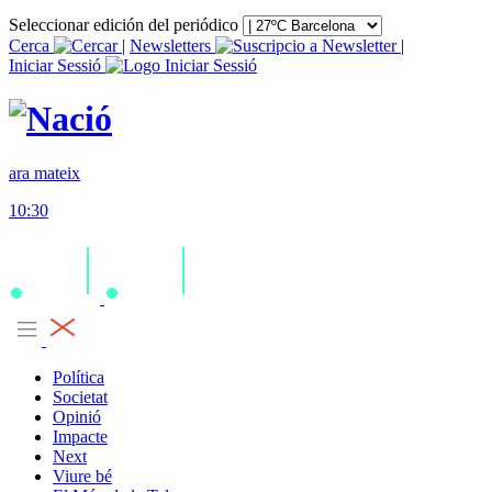
Seleccionar edición del periódico
Cerca
|
Newsletters
|
Iniciar Sessió
ara mateix
10:30
Política
Societat
Opinió
Impacte
Next
Viure bé