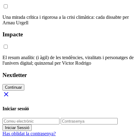
Una mirada crítica i rigorosa a la crisi climàtica: cada dissabte per
Arnau Urgell
Impacte
El resum analític (i àgil) de les tendències, viralitats i personatges de
l'univers digital; quinzenal per Victor Rodrigo
Nextletter
Continuar
close
Iniciar sessió
Iniciar Sessió
Has oblidat la contrasenya?