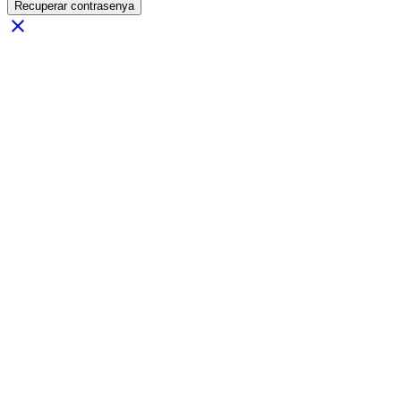
Recuperar contrasenya
close