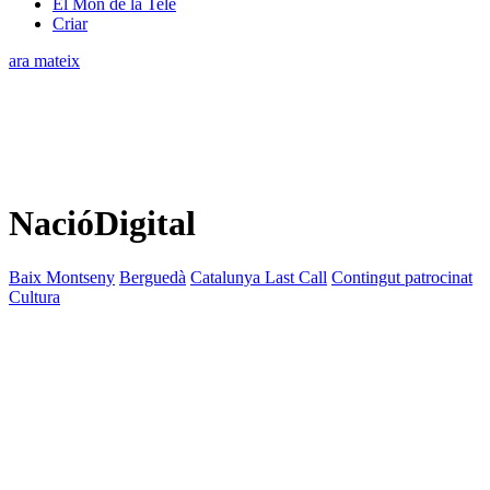
El Món de la Tele
Criar
ara mateix
NacióDigital
Baix Montseny
Berguedà
Catalunya Last Call
Contingut patrocinat
Cultura