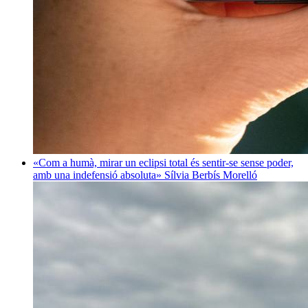
«Com a humà, mirar un eclipsi total és sentir-se sense poder,
amb una indefensió absoluta»
Sílvia Berbís Morelló