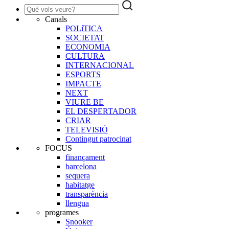
Canals
POLíTICA
SOCIETAT
ECONOMIA
CULTURA
INTERNACIONAL
ESPORTS
IMPACTE
NEXT
VIURE BE
EL DESPERTADOR
CRIAR
TELEVISIÓ
Contingut patrocinat
FOCUS
finançament
barcelona
sequera
habitatge
transparència
llengua
programes
Snooker