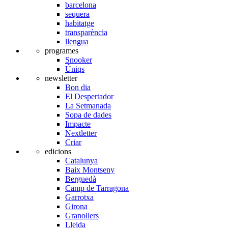
barcelona
sequera
habitatge
transparència
llengua
programes
Snooker
Úniqs
newsletter
Bon dia
El Despertador
La Setmanada
Sopa de dades
Impacte
Nextletter
Criar
edicions
Catalunya
Baix Montseny
Berguedà
Camp de Tarragona
Garrotxa
Girona
Granollers
Lleida