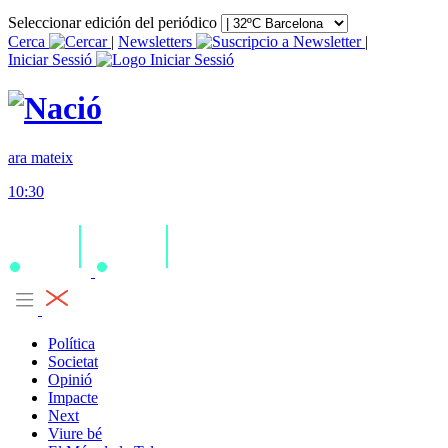
Seleccionar edición del periódico
Cerca
|
Newsletters
|
Iniciar Sessió
ara mateix
10:30
Política
Societat
Opinió
Impacte
Next
Viure bé