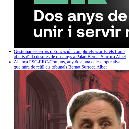
Gestionar els errors d'Educació i complir els acords: els fronts
oberts d'Illa després de dos anys a Palau
Bernat Surroca Albet
Aliança PSC-ERC-Comuns, any dos: una entesa operativa
que mira de reüll els tribunals
Bernat Surroca Albet