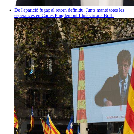
De l'aparició fugaç al retorn definitiu: Junts manté totes les
esperances en Carles Puigdemont
Lluís Girona Boffi