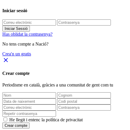
Iniciar sessió
Iniciar Sessió
Has oblidat la contrasenya?
No tens compte a Nació?
Crea'n un gratis
close
Crear compte
Periodisme
en català
, gràcies a una comunitat de gent com tu
He llegit i entenc la política de privacitat
Crear compte