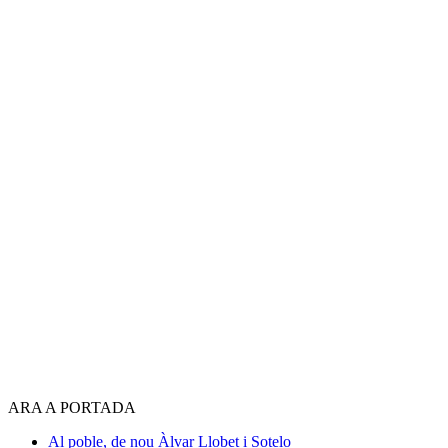
ARA A PORTADA
Al poble, de nou
Àlvar Llobet i Sotelo