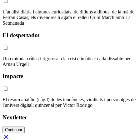
L’anàlisi diària i algunes curiositats, de dilluns a dijous, de la mà de
Ferran Casas; els divendres li agafa el relleu Oriol March amb La
Setmanada
El despertador
Una mirada crítica i rigorosa a la crisi climàtica: cada dissabte per
Arnau Urgell
Impacte
El resum analític (i àgil) de les tendències, viralitats i personatges de
l'univers digital; quinzenal per Victor Rodrigo
Nextletter
Continuar
close