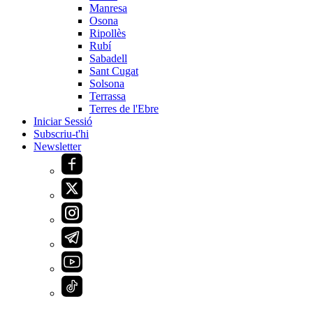
Manresa
Osona
Ripollès
Rubí
Sabadell
Sant Cugat
Solsona
Terrassa
Terres de l'Ebre
Iniciar Sessió
Subscriu-t'hi
Newsletter