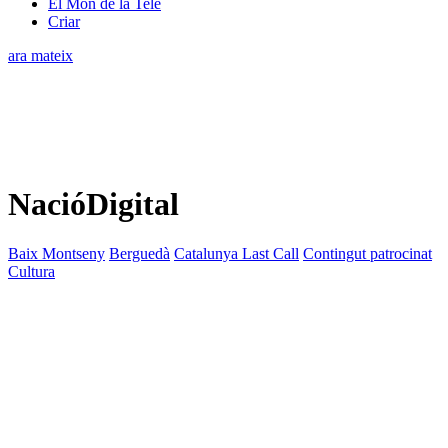
El Món de la Tele
Criar
ara mateix
NacióDigital
Baix Montseny
Berguedà
Catalunya Last Call
Contingut patrocinat
Cultura