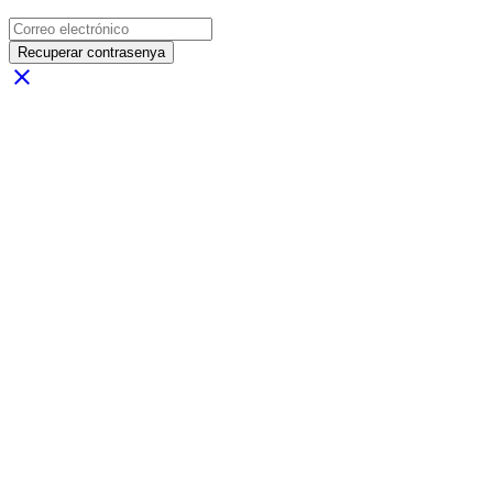
Recuperar contrasenya
close