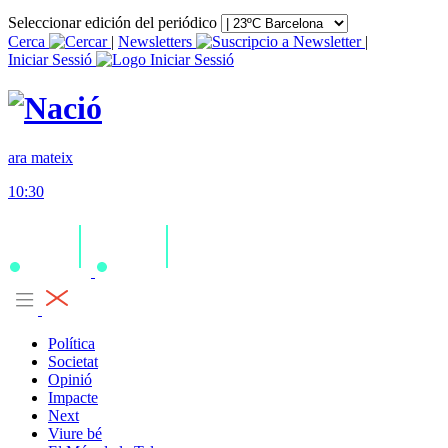
Seleccionar edición del periódico
Cerca
|
Newsletters
|
Iniciar Sessió
ara mateix
10:30
Política
Societat
Opinió
Impacte
Next
Viure bé