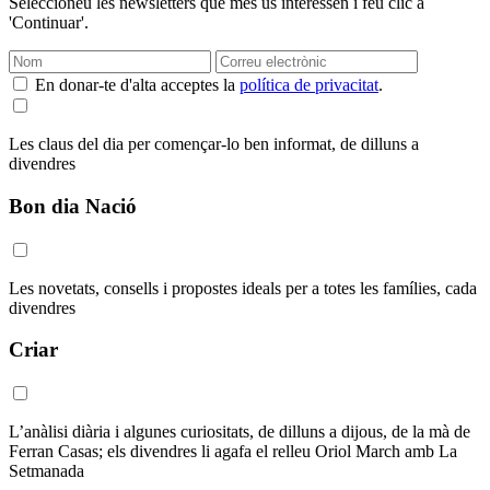
Seleccioneu les newsletters que més us interessen i feu clic a
'Continuar'.
En donar-te d'alta acceptes la
política de privacitat
.
Les claus del dia per començar-lo ben informat, de dilluns a
divendres
Bon dia Nació
Les novetats, consells i propostes ideals per a totes les famílies, cada
divendres
Criar
L’anàlisi diària i algunes curiositats, de dilluns a dijous, de la mà de
Ferran Casas; els divendres li agafa el relleu Oriol March amb La
Setmanada