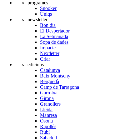
programes
Snooker
Úniqs
newsletter
Bon dia
El Despertador
La Setmanada
Sopa de dades
Impacte
Nextletter
Criar
edicions
Catalunya
Baix Montseny
Berguedà
Camp de Tarragona
Garrotxa
Girona
Granollers
Lleida
Manresa
Osona
Ripollès
Rubí
Sabadell