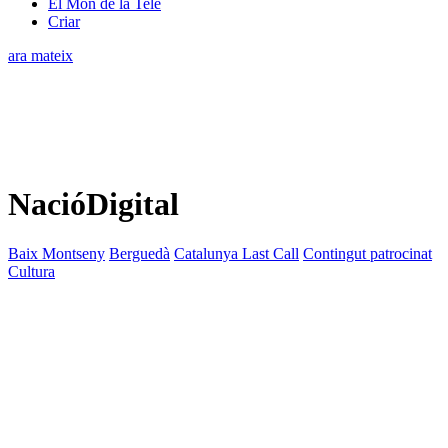
El Món de la Tele
Criar
ara mateix
NacióDigital
Baix Montseny
Berguedà
Catalunya Last Call
Contingut patrocinat
Cultura