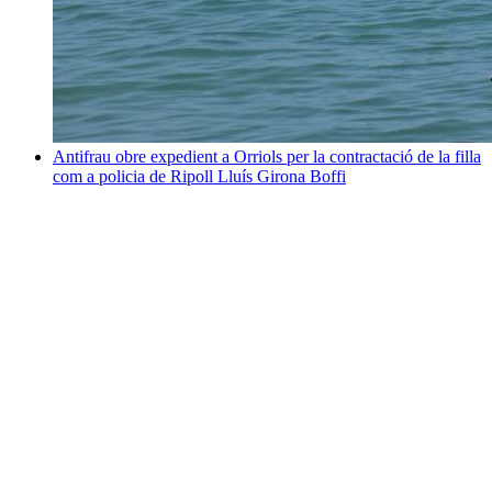
Antifrau obre expedient a Orriols per la contractació de la filla
com a policia de Ripoll
Lluís Girona Boffi