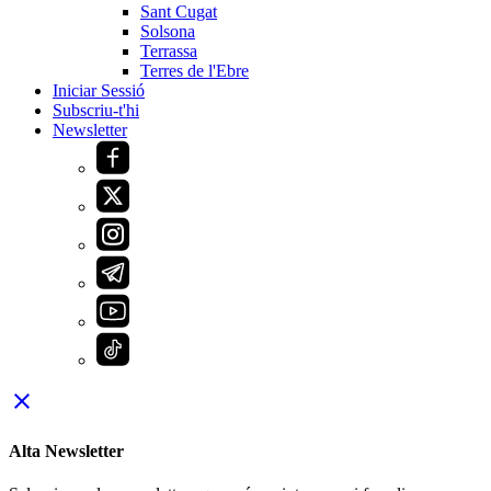
Sant Cugat
Solsona
Terrassa
Terres de l'Ebre
Iniciar Sessió
Subscriu-t'hi
Newsletter
close
Alta Newsletter