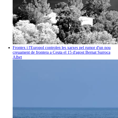
Frontex i l'Europol controlen les xarxes pel rumor d'un nou
creuament de frontera a Ceuta el 15 d'agost
Bernat Surroca
Albet