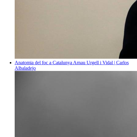
Anatomia del foc a Catalunya
Arnau Urgell i Vidal | Carlos
Albaladejo