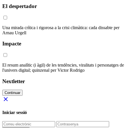
El despertador
Una mirada crítica i rigorosa a la crisi climàtica: cada dissabte per
Arnau Urgell
Impacte
El resum analític (i àgil) de les tendències, viralitats i personatges de
l'univers digital; quinzenal per Victor Rodrigo
Nextletter
Continuar
close
Iniciar sessió