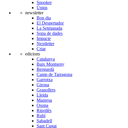
Snooker
Úniqs
newsletter
Bon dia
El Despertador
La Setmanada
Sopa de dades
Impacte
Nextletter
Criar
edicions
Catalunya
Baix Montseny
Berguedà
Camp de Tarragona
Garrotxa
Girona
Granollers
Lleida
Manresa
Osona
Ripollès
Rubí
Sabadell
Sant Cugat