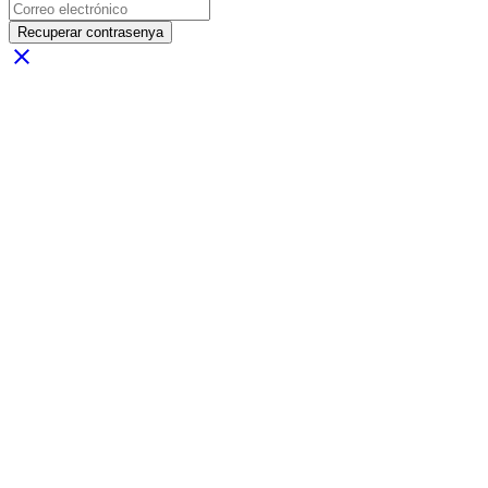
Recuperar contrasenya
close