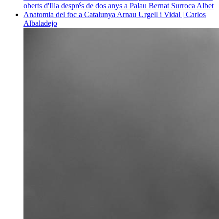
oberts d'Illa després de dos anys a Palau
Bernat Surroca Albet
Anatomia del foc a Catalunya
Arnau Urgell i Vidal | Carlos
Albaladejo