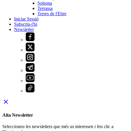
Solsona
Terrassa
Terres de l'Ebre
Iniciar Sessió
Subscriu-t'hi
Newsletter
close
Alta Newsletter
Seleccioneu les newsletters que més us interessen i feu clic a