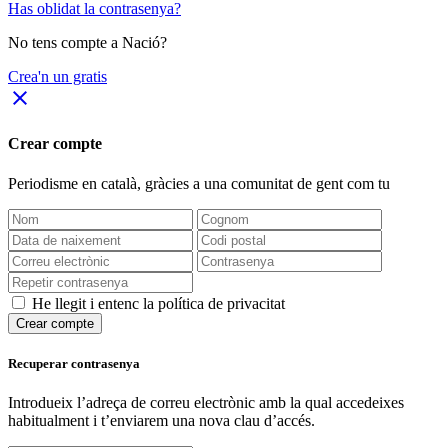
Has oblidat la contrasenya?
No tens compte a Nació?
Crea'n un gratis
close
Crear compte
Periodisme
en català
, gràcies a una comunitat de gent com tu
He llegit i entenc la política de privacitat
Crear compte
Recuperar contrasenya
Introdueix l’adreça de correu electrònic amb la qual accedeixes
habitualment i t’enviarem una nova clau d’accés.