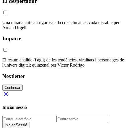
El despertador
Una mirada crítica i rigorosa a la crisi climàtica: cada dissabte per
Arnau Urgell
Impacte
El resum analític (i àgil) de les tendències, viralitats i personatges de
l'univers digital; quinzenal per Victor Rodrigo
Nextletter
Continuar
close
Iniciar sessió
Iniciar Sessió