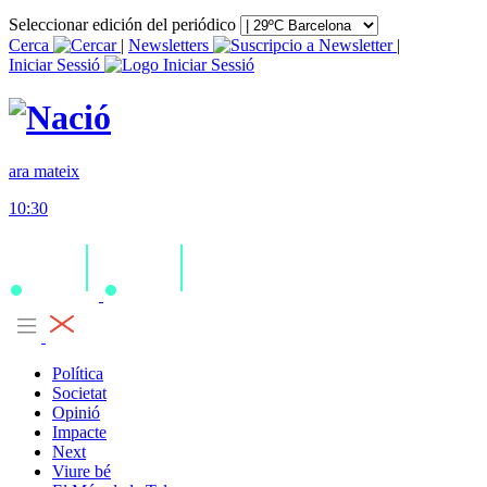
Seleccionar edición del periódico
Cerca
|
Newsletters
|
Iniciar Sessió
ara mateix
10:30
Política
Societat
Opinió
Impacte
Next
Viure bé