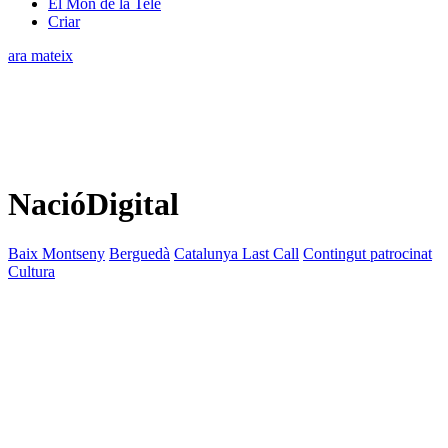
El Món de la Tele
Criar
ara mateix
NacióDigital
Baix Montseny
Berguedà
Catalunya Last Call
Contingut patrocinat
Cultura