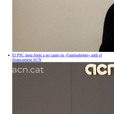
El PSC insta Junts a no caure en «l'autosabotge» amb el
finançament
ACN