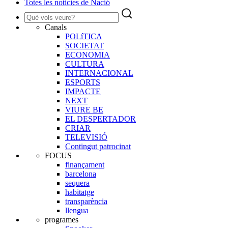
Totes les notícies de Nació
Canals
POLíTICA
SOCIETAT
ECONOMIA
CULTURA
INTERNACIONAL
ESPORTS
IMPACTE
NEXT
VIURE BE
EL DESPERTADOR
CRIAR
TELEVISIÓ
Contingut patrocinat
FOCUS
finançament
barcelona
sequera
habitatge
transparència
llengua
programes