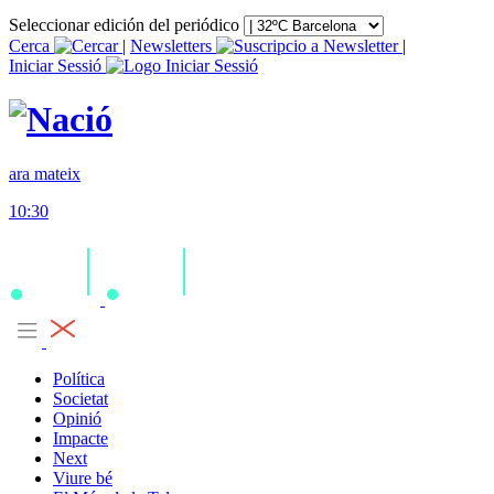
Seleccionar edición del periódico
Cerca
|
Newsletters
|
Iniciar Sessió
ara mateix
10:30
Política
Societat
Opinió
Impacte
Next
Viure bé