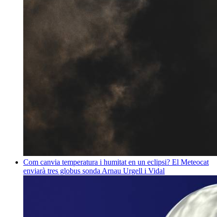
Com canvia temperatura i humitat en un eclipsi? El Meteocat
enviarà tres globus sonda
Arnau Urgell i Vidal