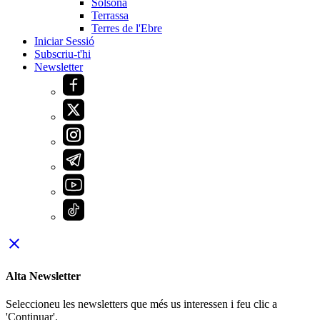
Solsona
Terrassa
Terres de l'Ebre
Iniciar Sessió
Subscriu-t'hi
Newsletter
close
Alta Newsletter
Seleccioneu les newsletters que més us interessen i feu clic a
'Continuar'.