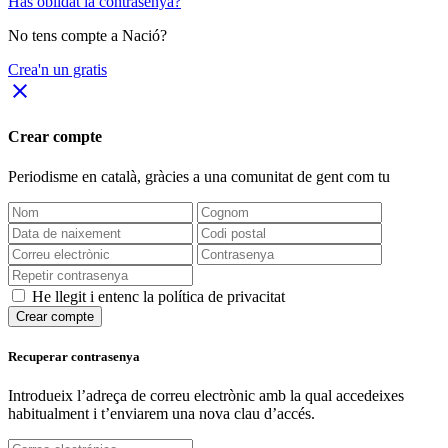
Has oblidat la contrasenya?
No tens compte a Nació?
Crea'n un gratis
close
Crear compte
Periodisme
en català
, gràcies a una comunitat de gent com tu
He llegit i entenc la política de privacitat
Crear compte
Recuperar contrasenya
Introdueix l’adreça de correu electrònic amb la qual accedeixes
habitualment i t’enviarem una nova clau d’accés.