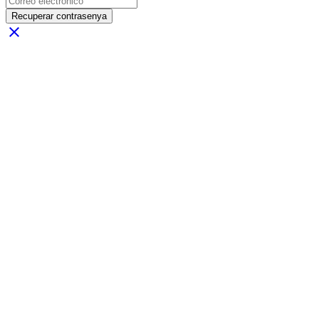
Recuperar contrasenya
close