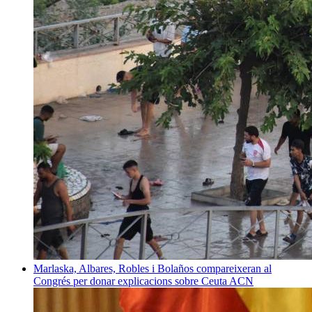
Marlaska, Albares, Robles i Bolaños compareixeran al
Congrés per donar explicacions sobre Ceuta
ACN