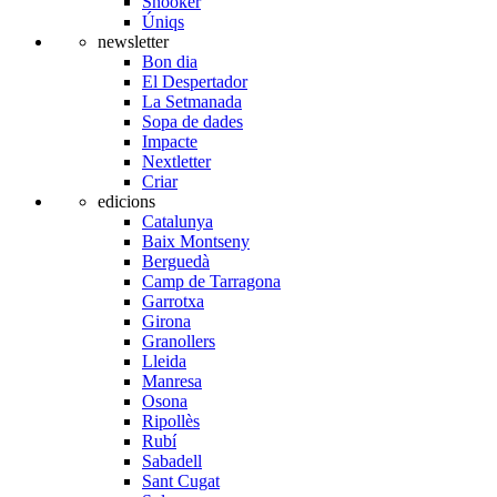
Snooker
Úniqs
newsletter
Bon dia
El Despertador
La Setmanada
Sopa de dades
Impacte
Nextletter
Criar
edicions
Catalunya
Baix Montseny
Berguedà
Camp de Tarragona
Garrotxa
Girona
Granollers
Lleida
Manresa
Osona
Ripollès
Rubí
Sabadell
Sant Cugat