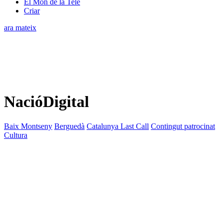
El Món de la Tele
Criar
ara mateix
NacióDigital
Baix Montseny
Berguedà
Catalunya Last Call
Contingut patrocinat
Cultura