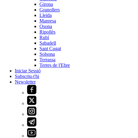
Girona
Granollers
Lleida
Manresa
Osona
Ripollès
Rubí
Sabadell
Sant Cugat
Solsona
Terrassa
Terres de l'Ebre
Iniciar Sessió
Subscriu-t'hi
Newsletter