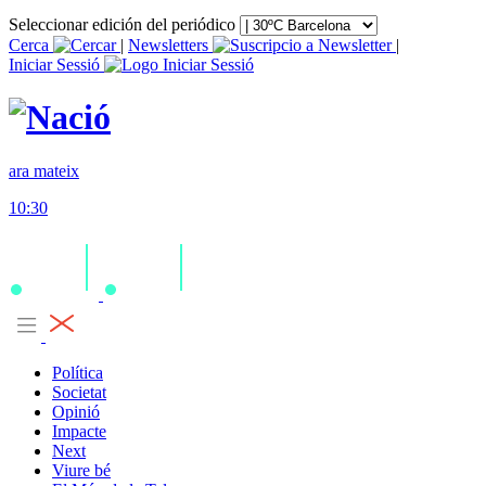
Seleccionar edición del periódico
Cerca
|
Newsletters
|
Iniciar Sessió
ara mateix
10:30
Política
Societat
Opinió
Impacte
Next
Viure bé