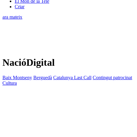
El Món de la Tele
Criar
ara mateix
NacióDigital
Baix Montseny
Berguedà
Catalunya Last Call
Contingut patrocinat
Cultura