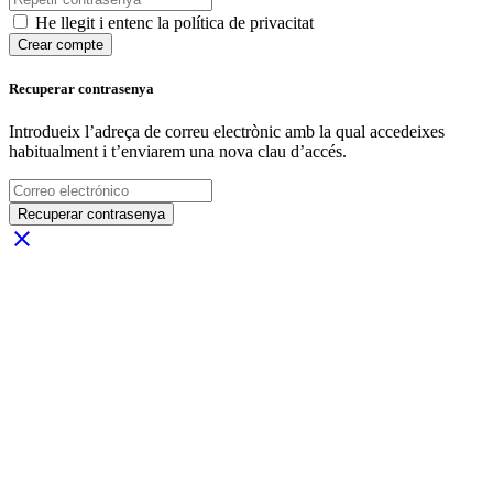
He llegit i entenc la política de privacitat
Crear compte
Recuperar contrasenya
Introdueix l’adreça de correu electrònic amb la qual accedeixes
habitualment i t’enviarem una nova clau d’accés.
Recuperar contrasenya
close