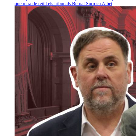
que mira de reüll els tribunals
Bernat Surroca Albet