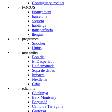
Contingut patrocinat
FOCUS
finançament
barcelona
sequera
habitatge
transparència
llengua
programes
Snooker
Úniqs
newsletter
Bon dia
El Despertador
La Setmanada
Sopa de dades
Impacte
Nextletter
Criar
edicions
Catalunya
Baix Montseny
Berguedà
Camp de Tarragona
Garrotxa