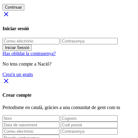
Continuar
close
Iniciar sessió
Iniciar Sessió
Has oblidat la contrasenya?
No tens compte a Nació?
Crea'n un gratis
close
Crear compte
Periodisme
en català
, gràcies a una comunitat de gent com tu