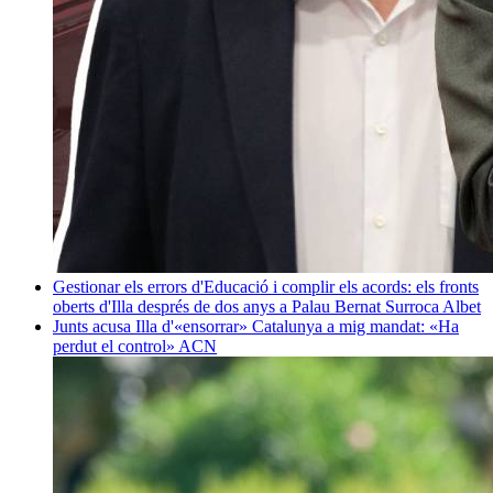
Gestionar els errors d'Educació i complir els acords: els fronts
oberts d'Illa després de dos anys a Palau
Bernat Surroca Albet
Junts acusa Illa d'«ensorrar» Catalunya a mig mandat: «Ha
perdut el control»
ACN