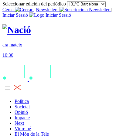
Seleccionar edición del periódico
Cerca
|
Newsletters
|
Iniciar Sessió
ara mateix
10:30
Política
Societat
Opinió
Impacte
Next
Viure bé
El Món de la Tele