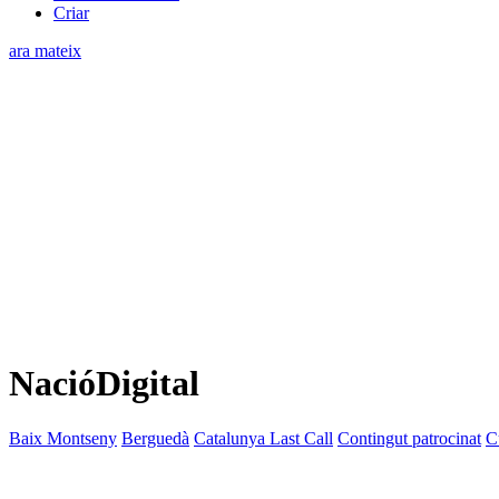
Criar
ara mateix
NacióDigital
Baix Montseny
Berguedà
Catalunya Last Call
Contingut patrocinat
C