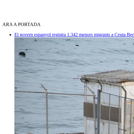
ARA A PORTADA
El govern espanyol registra 1.342 menors migrants a Ceuta
Ber