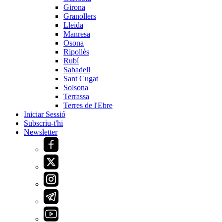
Girona
Granollers
Lleida
Manresa
Osona
Ripollès
Rubí
Sabadell
Sant Cugat
Solsona
Terrassa
Terres de l'Ebre
Iniciar Sessió
Subscriu-t'hi
Newsletter