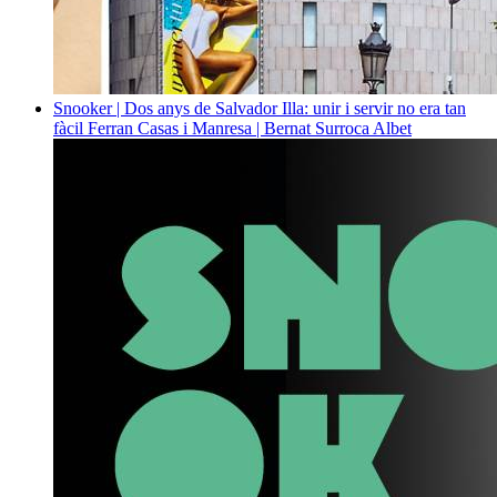
Snooker | Dos anys de Salvador Illa: unir i servir no era tan
fàcil
Ferran Casas i Manresa | Bernat Surroca Albet