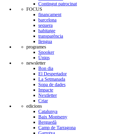
Contingut patrocinat
FOCUS
finançament
barcelona
sequera
habitatge
transparència
llengua
programes
Snooker
Úniqs
newsletter
Bon dia
El Despertador
La Setmanada
Sopa de dades
Impacte
Nextletter
Criar
edicions
Catalunya
Baix Montseny
Berguedà
Camp de Tarragona
Garrotxa