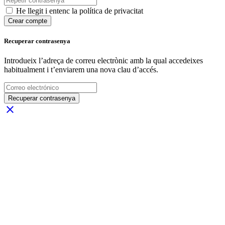
He llegit i entenc la política de privacitat
Crear compte
Recuperar contrasenya
Introdueix l’adreça de correu electrònic amb la qual accedeixes
habitualment i t’enviarem una nova clau d’accés.
Recuperar contrasenya
close