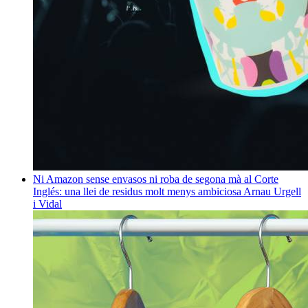
Ni Amazon sense envasos ni roba de segona mà al Corte
Inglés: una llei de residus molt menys ambiciosa
Arnau Urgell
i Vidal