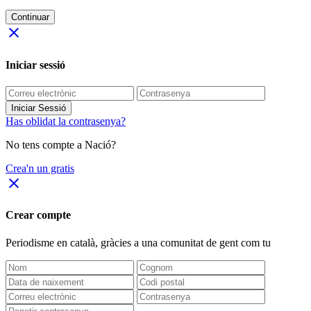
Continuar
close
Iniciar sessió
Iniciar Sessió
Has oblidat la contrasenya?
No tens compte a Nació?
Crea'n un gratis
close
Crear compte
Periodisme
en català
, gràcies a una comunitat de gent com tu