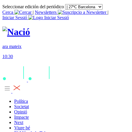
Seleccionar edición del periódico
Cerca
|
Newsletters
|
Iniciar Sessió
ara mateix
10:30
Política
Societat
Opinió
Impacte
Next
Viure bé