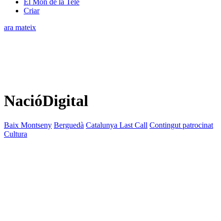
El Món de la Tele
Criar
ara mateix
NacióDigital
Baix Montseny
Berguedà
Catalunya Last Call
Contingut patrocinat
Cultura