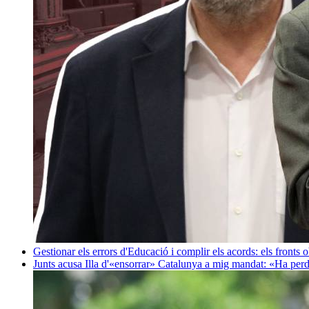
Gestionar els errors d'Educació i complir els acords: els fronts 
Junts acusa Illa d'«ensorrar» Catalunya a mig mandat: «Ha perd