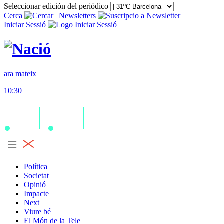
Seleccionar edición del periódico
Cerca
|
Newsletters
|
Iniciar Sessió
ara mateix
10:30
Política
Societat
Opinió
Impacte
Next
Viure bé
El Món de la Tele