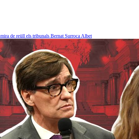
ra de reüll els tribunals
Bernat Surroca Albet