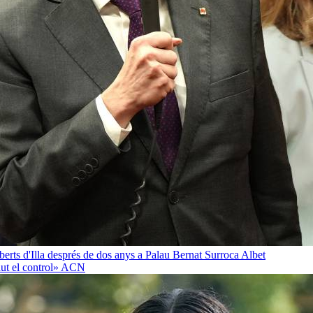
oberts d'Illa després de dos anys a Palau
Bernat Surroca Albet
ut el control»
ACN