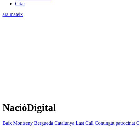
Criar
ara mateix
NacióDigital
Baix Montseny
Berguedà
Catalunya Last Call
Contingut patrocinat
C