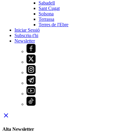
Sabadell
Sant Cugat
Solsona
Terrassa
Terres de l'Ebre
Iniciar Sessió
Subscriu-t'hi
Newsletter
close
Alta Newsletter