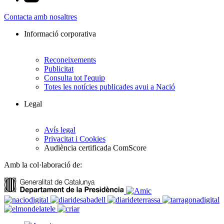
Contacta amb nosaltres
Informació corporativa
Reconeixements
Publicitat
Consulta tot l'equip
Totes les notícies publicades avui a Nació
Legal
Avís legal
Privacitat i Cookies
Audiència certificada ComScore
Amb la col·laboració de: