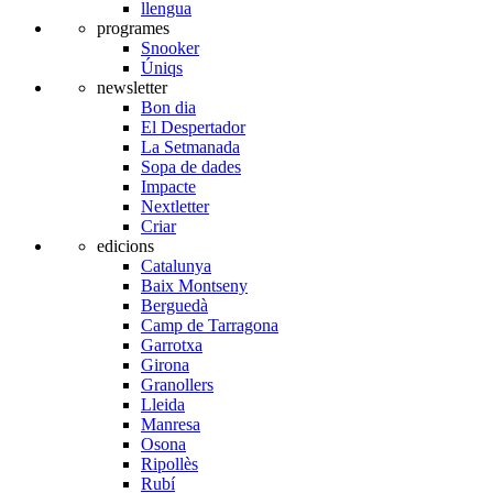
llengua
programes
Snooker
Úniqs
newsletter
Bon dia
El Despertador
La Setmanada
Sopa de dades
Impacte
Nextletter
Criar
edicions
Catalunya
Baix Montseny
Berguedà
Camp de Tarragona
Garrotxa
Girona
Granollers
Lleida
Manresa
Osona
Ripollès
Rubí