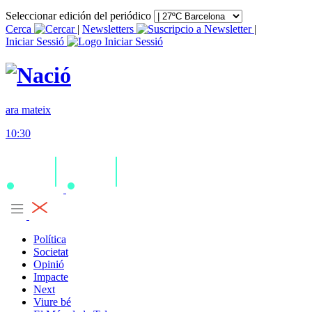
Seleccionar edición del periódico
Cerca
|
Newsletters
|
Iniciar Sessió
ara mateix
10:30
Política
Societat
Opinió
Impacte
Next
Viure bé