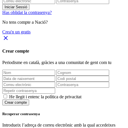
Iniciar Sessió
Has oblidat la contrasenya?
No tens compte a Nació?
Crea'n un gratis
close
Crear compte
Periodisme
en català
, gràcies a una comunitat de gent com tu
He llegit i entenc la política de privacitat
Crear compte
Recuperar contrasenya
Introdueix l’adreça de correu electrònic amb la qual accedeixes