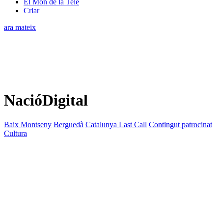
El Món de la Tele
Criar
ara mateix
NacióDigital
Baix Montseny
Berguedà
Catalunya Last Call
Contingut patrocinat
Cultura