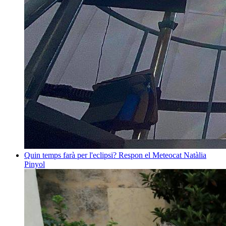
Quin temps farà per l'eclipsi? Respon el Meteocat
Natàlia
Pinyol