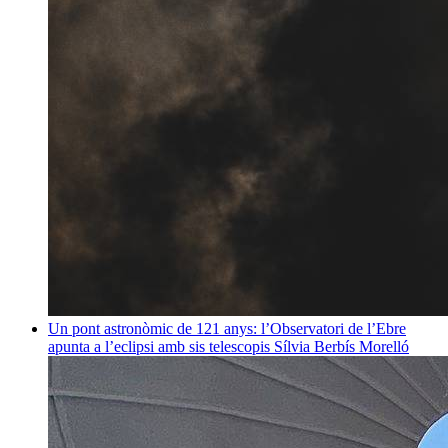
Un pont astronòmic de 121 anys: l’Observatori de l’Ebre
apunta a l’eclipsi amb sis telescopis
Sílvia Berbís Morelló