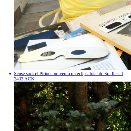
Sense sort: el Pirineu no veurà un eclipsi total de Sol fins al
2433
ACN