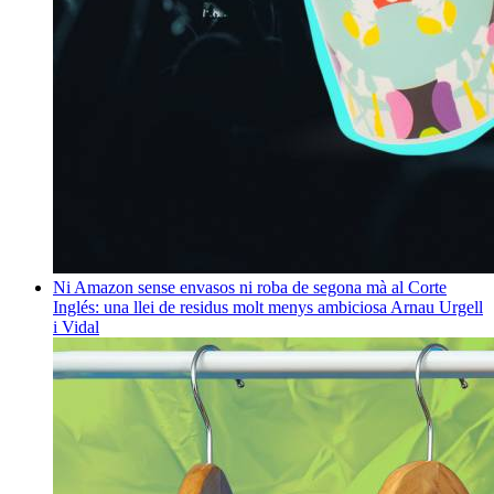
Ni Amazon sense envasos ni roba de segona mà al Corte
Inglés: una llei de residus molt menys ambiciosa
Arnau Urgell
i Vidal