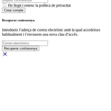
He llegit i entenc la política de privacitat
Crear compte
Recuperar contrasenya
Introdueix l’adreça de correu electrònic amb la qual accedeixes
habitualment i t’enviarem una nova clau d’accés.
Recuperar contrasenya
close