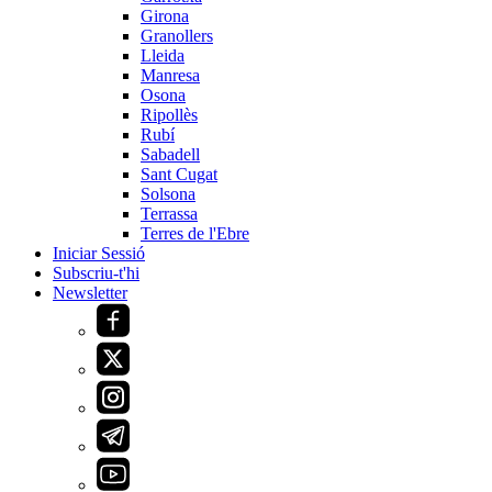
Girona
Granollers
Lleida
Manresa
Osona
Ripollès
Rubí
Sabadell
Sant Cugat
Solsona
Terrassa
Terres de l'Ebre
Iniciar Sessió
Subscriu-t'hi
Newsletter