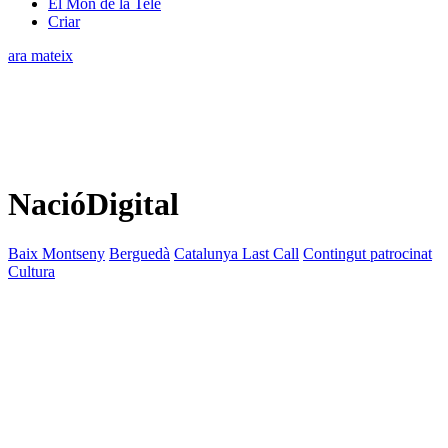
El Món de la Tele
Criar
ara mateix
NacióDigital
Baix Montseny
Berguedà
Catalunya Last Call
Contingut patrocinat
Cultura