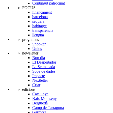
Contingut patrocinat
FOCUS
finançament
barcelona
sequera
habitatge
transparència
llengua
programes
Snooker
Úniqs
newsletter
Bon dia
El Despertador
La Setmanada
Sopa de dades
Impacte
Nextletter
Criar
edicions
Catalunya
Baix Montseny
Berguedà
Camp de Tarragona
Garrotxa