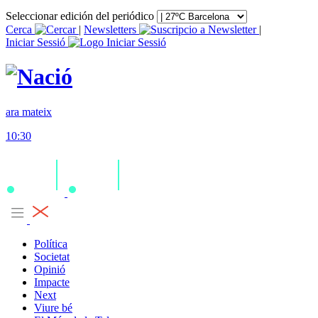
Seleccionar edición del periódico
Cerca
|
Newsletters
|
Iniciar Sessió
ara mateix
10:30
Política
Societat
Opinió
Impacte
Next
Viure bé